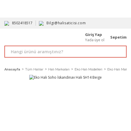
HAVALE İLE ALIMDA %10'A VARAN İNDİRİM - ÜYELERE ÖZEL
PROMOSYONLAR
8502418517
Bilgi@halisaticisi.com
Giriş Yap
Sepetim
Yada üye ol
Anasayfa
Tüm Halılar
Halı Markaları
Eko Halı Modelleri
Eko Halı Makine