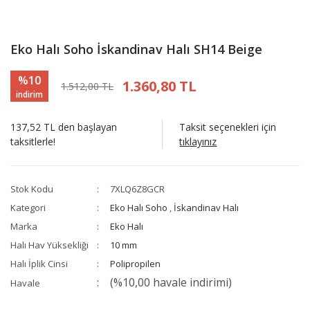
Eko Halı Soho İskandinav Halı SH14 Beige
%10
1.360,80 TL
1.512,00 TL
indirim
137,52 TL den başlayan
Taksit seçenekleri için
taksitlerle!
tıklayınız
Stok Kodu
7XLQ6Z8GCR
Kategori
Eko Halı Soho
,
İskandinav Halı
Marka
Eko Halı
Halı Hav Yüksekliği
10 mm
Halı İplik Cinsi
Polipropilen
(%10,00 havale indirimi)
Havale