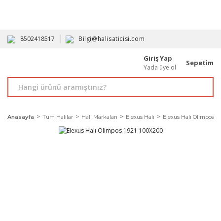
HAVALE İLE ALIMDA %10'A VARAN İNDİRİM - ÜYELERE ÖZEL
PROMOSYONLAR
8502418517
Bilgi@halisaticisi.com
Giriş Yap
Sepetim
Yada üye ol
Anasayfa
Tüm Halılar
Halı Markaları
Elexus Halı
Elexus Halı Olimpos