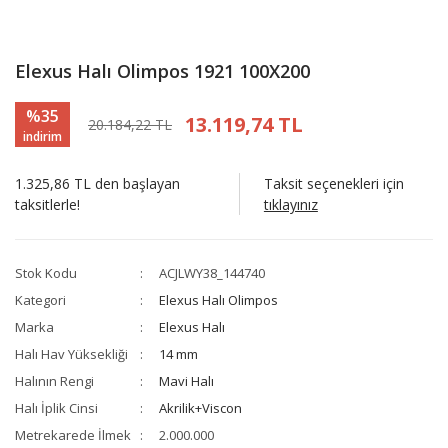
Elexus Halı Olimpos 1921 100X200
%35
13.119,74 TL
20.184,22 TL
indirim
1.325,86 TL den başlayan
Taksit seçenekleri için
taksitlerle!
tıklayınız
Stok Kodu
ACJLWY38_144740
Kategori
Elexus Halı Olimpos
Marka
Elexus Halı
Halı Hav Yüksekliği
14 mm
Halının Rengi
Mavi Halı
Halı İplik Cinsi
Akrilik+Viscon
Metrekarede İlmek
2.000.000