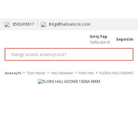
HAVALE İLE ALIMDA %10'A VARAN İNDİRİM - ÜYELERE ÖZEL
PROMOSYONLAR
8502418517
Bilgi@halisaticisi.com
Giriş Yap
Sepetim
Yada üye ol
Anasayfa
Tüm Halılar
Halı Markaları
Flora Halı
FLORA HALI ADONİS