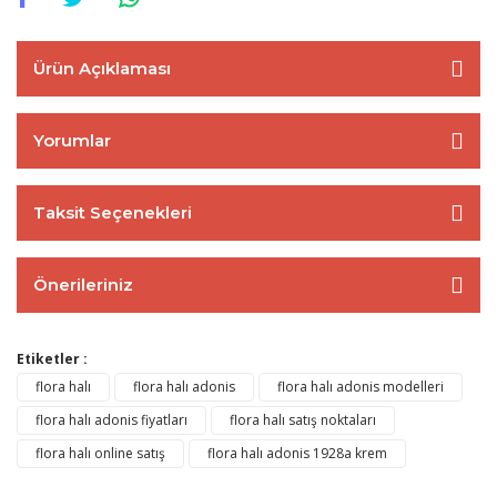
Ürün Açıklaması
Yorumlar
Taksit Seçenekleri
Önerileriniz
Etiketler :
flora halı
flora halı adonis
flora halı adonis modelleri
flora halı adonis fiyatları
flora halı satış noktaları
flora halı online satış
flora halı adonis 1928a krem