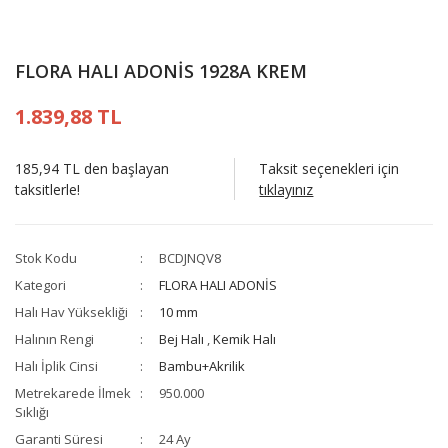
FLORA HALI ADONİS 1928A KREM
1.839,88 TL
185,94 TL den başlayan
Taksit seçenekleri için
taksitlerle!
tıklayınız
Stok Kodu
BCDJNQV8
Kategori
FLORA HALI ADONİS
Halı Hav Yüksekliği
10 mm
Halının Rengi
Bej Halı
,
Kemik Halı
Halı İplik Cinsi
Bambu+Akrilik
Metrekarede İlmek
950.000
Sıklığı
Garanti Süresi
24 Ay