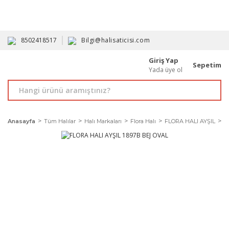
HAVALE İLE ALIMDA %10'A VARAN İNDİRİM - ÜYELERE ÖZEL
PROMOSYONLAR
8502418517
Bilgi@halisaticisi.com
Giriş Yap
Sepetim
Yada üye ol
Anasayfa
Tüm Halılar
Halı Markaları
Flora Halı
FLORA HALI AYŞIL
F