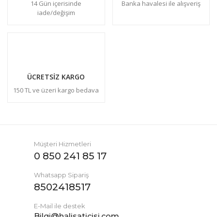
14 Gün içerisinde
Banka havalesi ile alışveriş
iade/değişim
ÜCRETSİZ KARGO
150 TL ve üzeri kargo bedava
Müşteri Hizmetleri
0 850 241 85 17
Whatsapp Sipariş
8502418517
E-Mail ile destek
Bilgi@halisaticisi.com