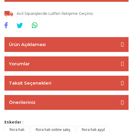
Acil Siparişlerde Lütfen İletişime Geçiniz
Ürün Açıklaması
Yorumlar
Taksit Seçenekleri
Önerileriniz
Etiketler :
flora halı
flora halı online satış
flora halı ayşıl