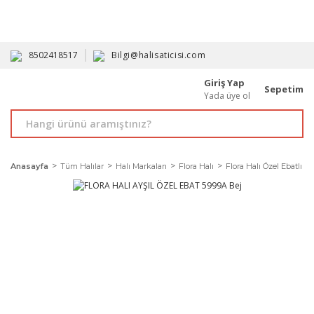
HAVALE İLE ALIMDA %10'A VARAN İNDİRİM - ÜYELERE ÖZEL
PROMOSYONLAR
8502418517
Bilgi@halisaticisi.com
Giriş Yap
Sepetim
Yada üye ol
Anasayfa
Tüm Halılar
Halı Markaları
Flora Halı
Flora Halı Özel Ebatlı K