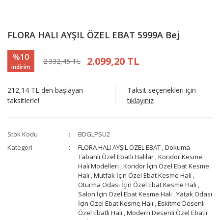
FLORA HALI AYŞIL ÖZEL EBAT 5999A Bej
%10
2.099,20 TL
2.332,45 TL
indirim
212,14 TL den başlayan
Taksit seçenekleri için
taksitlerle!
tıklayınız
Stok Kodu
BDGLPSU2
Kategori
FLORA HALI AYŞIL ÖZEL EBAT
,
Dokuma
Tabanlı Özel Ebatlı Halılar
,
Koridor Kesme
Halı Modelleri
,
Koridor İçin Özel Ebat Kesme
Halı
,
Mutfak İçin Özel Ebat Kesme Halı
,
Oturma Odası İçin Özel Ebat Kesme Halı
,
Salon İçin Özel Ebat Kesme Halı
,
Yatak Odası
İçin Özel Ebat Kesme Halı
,
Eskitme Desenli
Özel Ebatlı Halı
,
Modern Desenli Özel Ebatlı