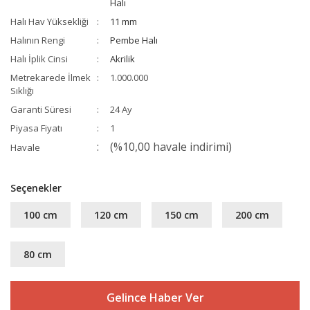
Halı
Halı Hav Yüksekliği
11 mm
Halının Rengi
Pembe Halı
Halı İplik Cinsi
Akrilik
Metrekarede İlmek
1.000.000
Sıklığı
Garanti Süresi
24 Ay
Piyasa Fiyatı
1
(%10,00 havale indirimi)
Havale
Seçenekler
100 cm
120 cm
150 cm
200 cm
80 cm
Gelince Haber Ver