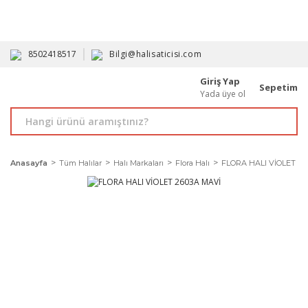
HAVALE İLE ALIMDA %10'A VARAN İNDİRİM - ÜYELERE ÖZEL
PROMOSYONLAR
8502418517
Bilgi@halisaticisi.com
Giriş Yap
Sepetim
Yada üye ol
Anasayfa
Tüm Halılar
Halı Markaları
Flora Halı
FLORA HALI VİOLET