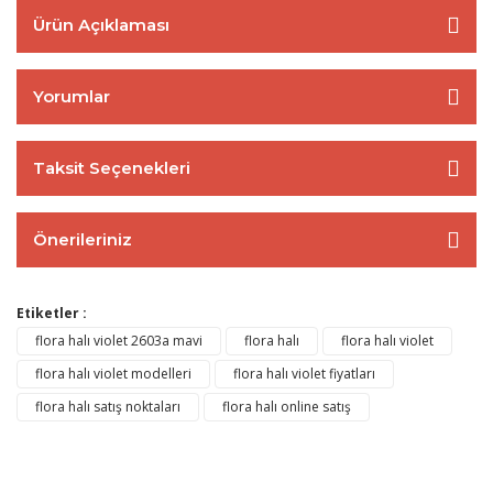
Ürün Açıklaması
Yorumlar
Taksit Seçenekleri
Önerileriniz
Etiketler :
flora halı violet 2603a mavi
flora halı
flora halı violet
flora halı violet modelleri
flora halı violet fiyatları
flora halı satış noktaları
flora halı online satış