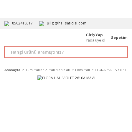
HAVALE İLE ALIMDA %10'A VARAN İNDİRİM - ÜYELERE ÖZEL
PROMOSYONLAR
8502418517
Bilgi@halisaticisi.com
Giriş Yap
Sepetim
Yada üye ol
Anasayfa
Tüm Halılar
Halı Markaları
Flora Halı
FLORA HALI VİOLET