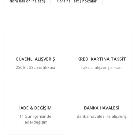
flora halı online satış
flora halı satış noktaları
GÜVENLİ ALIŞVERİŞ
KREDİ KARTINA TAKSİT
256 Bit SSL Sertifikası
Taksitli alışveriş imkanı
İADE & DEĞİŞİM
BANKA HAVALESİ
14 Gün içerisinde
Banka havalesi ile alışveriş
iade/değişim