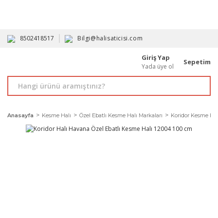
HAVALE İLE ALIMDA %10'A VARAN İNDİRİM - ÜYELERE ÖZEL
PROMOSYONLAR
8502418517
Bilgi@halisaticisi.com
Giriş Yap
Sepetim
Yada üye ol
Anasayfa
Kesme Halı
Özel Ebatlı Kesme Halı Markaları
Koridor Kesme Hal