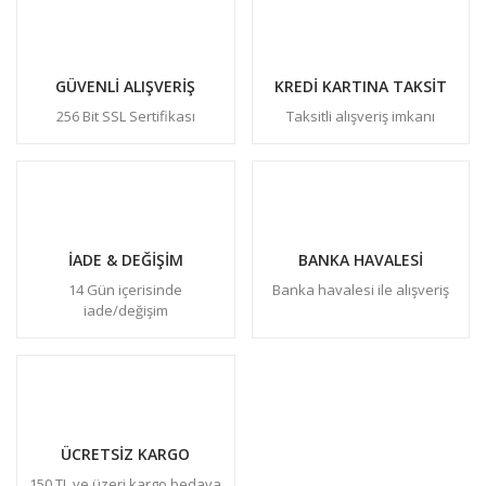
GÜVENLİ ALIŞVERİŞ
KREDİ KARTINA TAKSİT
256 Bit SSL Sertifikası
Taksitli alışveriş imkanı
İADE & DEĞİŞİM
BANKA HAVALESİ
14 Gün içerisinde
Banka havalesi ile alışveriş
iade/değişim
ÜCRETSİZ KARGO
150 TL ve üzeri kargo bedava