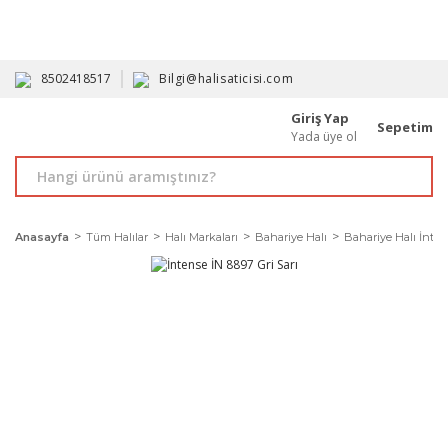
HAVALE İLE ALIMDA %10'A VARAN İNDİRİM - ÜYELERE ÖZEL
PROMOSYONLAR
8502418517
Bilgi@halisaticisi.com
Giriş Yap
Sepetim
Yada üye ol
Anasayfa
Tüm Halılar
Halı Markaları
Bahariye Halı
Bahariye Halı İnte