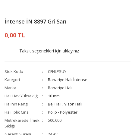
İntense İN 8897 Gri Sarı
0,00 TL
Taksit seçenekleri için
tıklayınız
Stok Kodu
CFHLPSUY
Kategori
Bahariye Halı İntense
Marka
Bahariye Halı
Halı Hav Yüksekliği
10 mm
Halının Rengi
Bej Halı
,
Vizon Halı
Halı İplik Cinsi
Polip - Polyester
Metrekarede İlmek
500.000
Sıklığı
Garanti Süresi
24 Ay