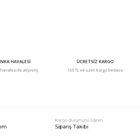
NKA HAVALESİ
ÜCRETSİZ KARGO
avalesi ile alışveriş
150 TL ve üzeri kargo bedava
Kargo durumunu öğren
com
Sipariş Takibi