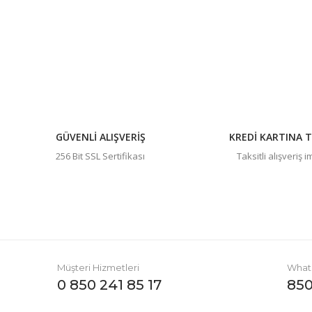
Ürün resmi kalitesiz, bozuk veya görüntülenemiyor.
Ürün açıklamasında eksik bilgiler bulunuyor.
Ürün bilgilerinde hatalar bulunuyor.
Ürün fiyatı diğer sitelerden daha pahalı.
Bu ürüne benzer farklı alternatifler olmalı.
GÜVENLİ ALIŞVERİŞ
KREDİ KARTINA T
256 Bit SSL Sertifikası
Taksitli alışveriş 
Müşteri Hizmetleri
Whats
0 850 241 85 17
850