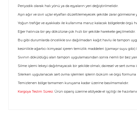
Periyodik olarak halı yönü ya da eşyaların yeri değiştirilmelidir.
Aşırı ağır ve sivri uçlar elyafları düzeltilemeyecek şekilde zarar görmesine yo
Yoğun trafiğe ve ayakkabı ile kullanıma maruz kalacak bölgelerde örgü hal
Eğer halınıza bir şey dökülürse çok hızlı bir şekilde harekete geçilmelidir.
Bu gibi durumlarda öncelikle sıvı dağılmadan kağıt havlu ile tampon uygul
kesinlikle ağartıcı kimyasal içeren temizlik maddeleri (çamaşır suyu gibi)
Sıvının döküldüğü alan tampon uygulamasından sonra nemli bir bez yardım
Silme işlemi lekeyi dağıtmayacak bir şekilde olmalı; dairesel ve sert ovma 
Silerken uygulanacak sert ovma işlemleri iplerin büküm ve örgü formuna za
Temizlenen bölge tamamen kuruyana kadar üzerine basılmamalıdır.
Kargoya Teslim Süresi:
Ürün sipariş üzerine atölyede el işçiliği ile hazırlan
Bu ürünün fiyat bilgisi, resim, ürün açıklamalarında ve diğer 
Görüş ve önerileriniz için teşekkür ederiz.