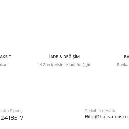
Yorum Yaz
AKSİT
İADE & DEĞİŞİM
BA
imkanı
14 Gün içerisinde iade/değişim
Banka h
Gönder
app Sipariş
E-Mail ile destek
Bilgi@halisaticisi.
2418517