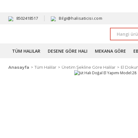
HAVALE 
8502418517
Bilgi@halisaticisi.com
TÜM HALILAR
DESENE GÖRE HALI
MEKANA GÖRE
E
Anasayfa
Tüm Halılar
Üretim Şekline Göre Halılar
El Dokum