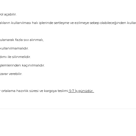
l açabilir.
ıların kullanılması halı iplerinde sertleşme ve ezilmeye sebep olabileceğinden kulla
anarak fazla sıvı alınmalı,
 kullanılmamalıdır.
ı ile silinmelidir.
işlemlerinden kaçınılmalıdır.
rar verebilir.
ır ortalama hazırlık süresi ve kargoya teslimi
5-7 İş günüdür.
konularda yetersiz gördüğünüz noktaları öneri formunu kullanarak tarafım
Bu ürüne ilk yorumu siz yapın!