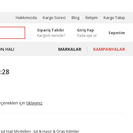
OSYONLAR
Hakkımızda
Kargo Süreci
Blog
İletişim
Kargo Takip
Sipariş Takibi
Giriş Yap
Sepetim
Kargom nerede?
Yada üye ol
ON HALI
MARKALAR
KAMPANYALAR
l:28
eçenekleri için
tıklayınız
 Jüt Halı Modelleri
,
Jüt & Hasır & Örgü Kilimler