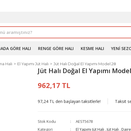
İLE ALIMDA %10'A VARAN İNDİRİM - ÜYELERE ÖZEL PROM
BADA GÖRE HALI
RENGE GÖRE HALI
KESME HALI
YENI SEZ
a Halı
El Yapımı Jüt Halı
Jüt Halı Doğal El Yapımı Model:28
Jüt Halı Doğal El Yapımı Mode
962,17 TL
97,24 TL den başlayan taksitlerle!
Taksit s
Stok Kodu
AEST5678
Kategori
El Yapımı Jüt Halı
,
Jüt Halı
,
Daire