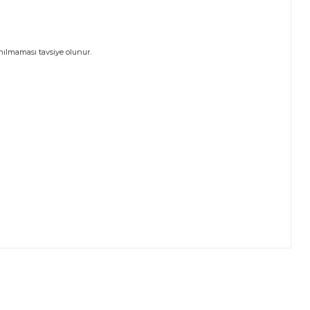
nılmaması tavsiye olunur.
ıza iletebilirsiniz.