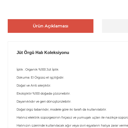
Ürün Açıklaması
Jüt Örgü Halı Koleksiyonu
İplik : Organik %100 Jüt İplik
Dokuma: El Örgüsü el işçiliğidir.
Doğal ve Anti alerjiktir.
Ekolojiktir %100 doğada çözünebilir.
Dayanıklıdır ve geri dönüştürülebilir.
Doğal örgü tabanlıdır, modele göre iki tarafı da kullanılabilir.
Halınız elektrik süpürgesinin fırçasız ve yumuşak uçları ile nazikçe süpürül
Halınızın üzerinde kullanılacak ağır veya sivri eşyaların halıya zarar ver