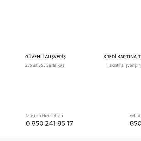
Ürün resmi kalitesiz, bozuk veya görüntülenemiyor.
Ürün açıklamasında eksik bilgiler bulunuyor.
Ürün bilgilerinde hatalar bulunuyor.
Ürün fiyatı diğer sitelerden daha pahalı.
Bu ürüne benzer farklı alternatifler olmalı.
GÜVENLİ ALIŞVERİŞ
KREDİ KARTINA T
256 Bit SSL Sertifikası
Taksitli alışveriş 
Müşteri Hizmetleri
Whats
0 850 241 85 17
850