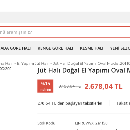
İLE ALIMDA %10'A VARAN İNDİRİM - ÜYELERE ÖZEL PROM
BADA GÖRE HALI
RENGE GÖRE HALI
KESME HALI
YENI SEZ
a Halı
El Yapımı Jüt Halı
Jüt Halı Doğal El Yapımı Oval Model:201 
Jüt Halı Doğal El Yapımı Oval
%15
2.678,04 TL
3.150,64 TL
indirim
270,64 TL den başlayan taksitlerle!
Taksit 
Stok Kodu
EJNRUVWX_2a1f50