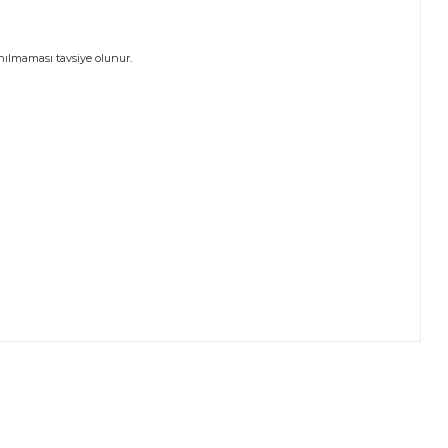
nılmaması tavsiye olunur.
ıza iletebilirsiniz.