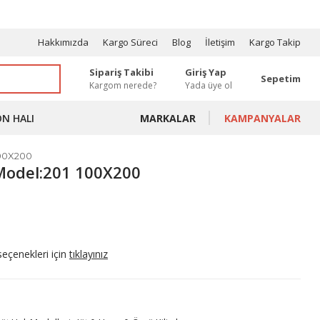
OSYONLAR
Hakkımızda
Kargo Süreci
Blog
İletişim
Kargo Takip
Sipariş Takibi
Giriş Yap
Sepetim
Kargom nerede?
Yada üye ol
ON HALI
MARKALAR
KAMPANYALAR
100X200
 Model:201 100X200
seçenekleri için
tıklayınız