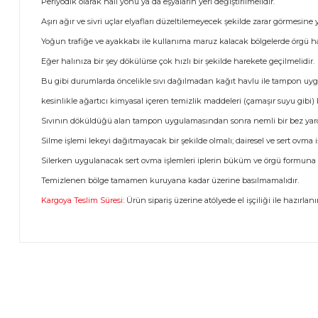
Periyodik olarak halı yönü ya da eşyaların yeri değiştirilmelidir.
Aşırı ağır ve sivri uçlar elyafları düzeltilemeyecek şekilde zarar görmesine yo
Yoğun trafiğe ve ayakkabı ile kullanıma maruz kalacak bölgelerde örgü hal
Eğer halınıza bir şey dökülürse çok hızlı bir şekilde harekete geçilmelidir.
Bu gibi durumlarda öncelikle sıvı dağılmadan kağıt havlu ile tampon uygul
kesinlikle ağartıcı kimyasal içeren temizlik maddeleri (çamaşır suyu gibi)
Sıvının döküldüğü alan tampon uygulamasından sonra nemli bir bez yardım
Silme işlemi lekeyi dağıtmayacak bir şekilde olmalı; dairesel ve sert ovma 
Silerken uygulanacak sert ovma işlemleri iplerin büküm ve örgü formuna za
Temizlenen bölge tamamen kuruyana kadar üzerine basılmamalıdır.
Kargoya Teslim Süresi:
Ürün sipariş üzerine atölyede el işçiliği ile hazırlan
Bu ürünün fiyat bilgisi, resim, ürün açıklamalarında ve diğer 
Görüş ve önerileriniz için teşekkür ederiz.