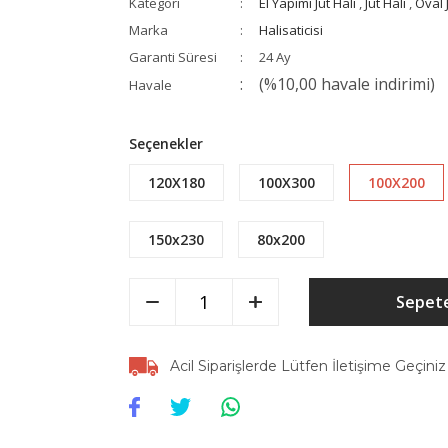
Kategori
El Yapımı Jüt Halı
,
Jüt Halı
,
Oval 
Marka
Halisaticisi
Garanti Süresi
24 Ay
(%10,00 havale indirimi)
Havale
Seçenekler
120X180
100X300
100X200
150x230
80x200
Sepete
Acil Siparişlerde Lütfen İletişime Geçiniz