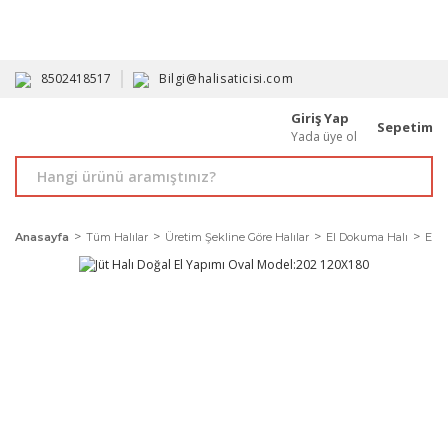
HAVALE İLE ALIMDA %10'A VARAN İNDİRİM - ÜYELERE ÖZEL
PROMOSYONLAR
8502418517
Bilgi@halisaticisi.com
Giriş Yap
Sepetim
Yada üye ol
Anasayfa
Tüm Halılar
Üretim Şekline Göre Halılar
El Dokuma Halı
El Y