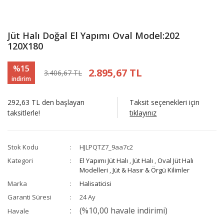
Jüt Halı Doğal El Yapımı Oval Model:202
120X180
%15
2.895,67 TL
3.406,67 TL
indirim
292,63 TL den başlayan
Taksit seçenekleri için
taksitlerle!
tıklayınız
Stok Kodu
HJLPQTZ7_9aa7c2
Kategori
El Yapımı Jüt Halı
,
Jüt Halı
,
Oval Jüt Halı
Modelleri
,
Jüt & Hasır & Örgü Kilimler
Marka
Halisaticisi
Garanti Süresi
24 Ay
(%10,00 havale indirimi)
Havale