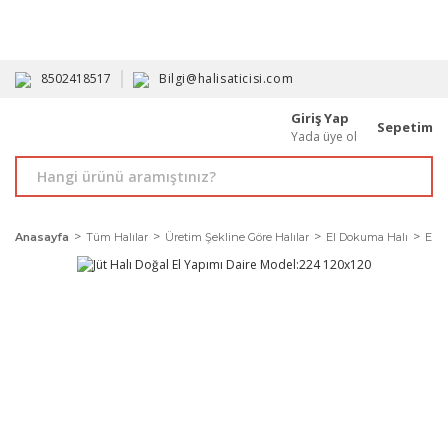
HAVALE İLE ALIMDA %10'A VARAN İNDİRİM - ÜYELERE ÖZEL
PROMOSYONLAR
8502418517
Bilgi@halisaticisi.com
Giriş Yap
Sepetim
Yada üye ol
Anasayfa
Tüm Halılar
Üretim Şekline Göre Halılar
El Dokuma Halı
El Y