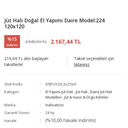
Jüt Halı Doğal El Yapımı Daire Model:224
120x120
%15
2.167,44 TL
2.549,93 TL
indirim
219,04 TL den başlayan
Taksit seçenekleri için
taksitlerle!
tıklayınız
Stok Kodu
DFJPUXZ6_bc23e0
Kategori
El Yapımı Jüt Halı
,
Jüt Halı
,
Daire Jüt Halı
Modelleri
,
Jüt & Hasır & Örgü Kilimler
Marka
Halisaticisi
Garanti Süresi
24 Ay
(%10,00 havale indirimi)
Havale