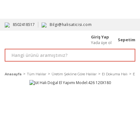
HAVALE İLE ALIMDA %10'A VARAN İNDİRİM - ÜYELERE ÖZEL
PROMOSYONLAR
8502418517
Bilgi@halisaticisi.com
Giriş Yap
Sepetim
Yada üye ol
Anasayfa
Tüm Halılar
Üretim Şekline Göre Halılar
El Dokuma Halı
El Y