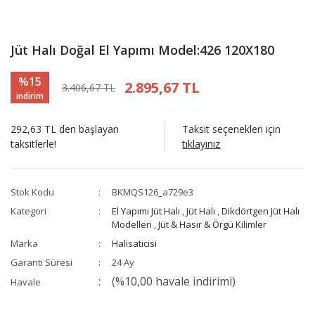
Jüt Halı Doğal El Yapımı Model:426 120X180
%15
2.895,67 TL
3.406,67 TL
indirim
292,63 TL den başlayan
Taksit seçenekleri için
taksitlerle!
tıklayınız
Stok Kodu
BKMQS126_a729e3
Kategori
El Yapımı Jüt Halı
,
Jüt Halı
,
Dikdörtgen Jüt Halı
Modelleri
,
Jüt & Hasır & Örgü Kilimler
Marka
Halisaticisi
Garanti Süresi
24 Ay
(%10,00 havale indirimi)
Havale