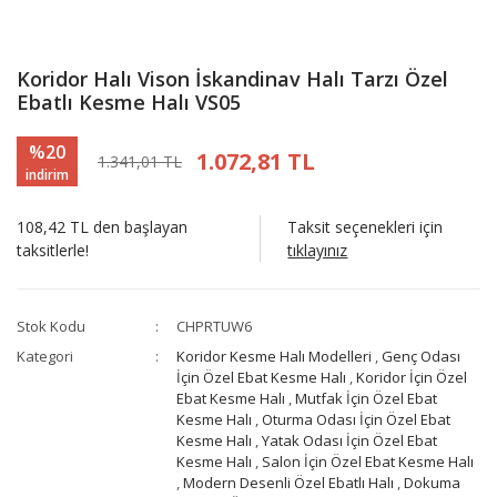
Koridor Halı Vison İskandinav Halı Tarzı Özel
Ebatlı Kesme Halı VS05
%20
1.072,81 TL
1.341,01 TL
indirim
108,42 TL den başlayan
Taksit seçenekleri için
taksitlerle!
tıklayınız
Stok Kodu
CHPRTUW6
Kategori
Koridor Kesme Halı Modelleri
,
Genç Odası
İçin Özel Ebat Kesme Halı
,
Koridor İçin Özel
Ebat Kesme Halı
,
Mutfak İçin Özel Ebat
Kesme Halı
,
Oturma Odası İçin Özel Ebat
Kesme Halı
,
Yatak Odası İçin Özel Ebat
Kesme Halı
,
Salon İçin Özel Ebat Kesme Halı
,
Modern Desenli Özel Ebatlı Halı
,
Dokuma