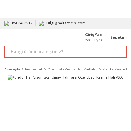
HAVALE İLE ALIMDA %10'A VARAN İNDİRİM - ÜYELERE ÖZEL
PROMOSYONLAR
8502418517
Bilgi@halisaticisi.com
Giriş Yap
Sepetim
Yada üye ol
Anasayfa
Kesme Halı
Özel Ebatlı Kesme Halı Markaları
Koridor Kesme Hal