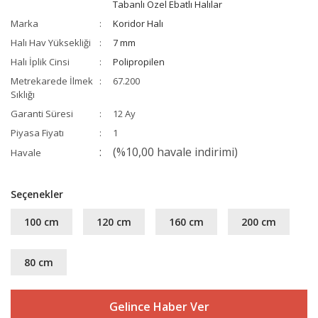
Tabanlı Özel Ebatlı Halılar
Marka
Koridor Halı
Halı Hav Yüksekliği
7 mm
Halı İplik Cinsi
Polipropilen
Metrekarede İlmek
67.200
Sıklığı
Garanti Süresi
12 Ay
Piyasa Fiyatı
1
(%10,00 havale indirimi)
Havale
Seçenekler
100 cm
120 cm
160 cm
200 cm
80 cm
Gelince Haber Ver