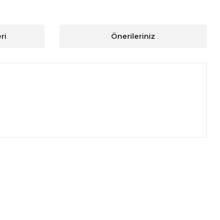
ri
Önerileriniz
ıza iletebilirsiniz.