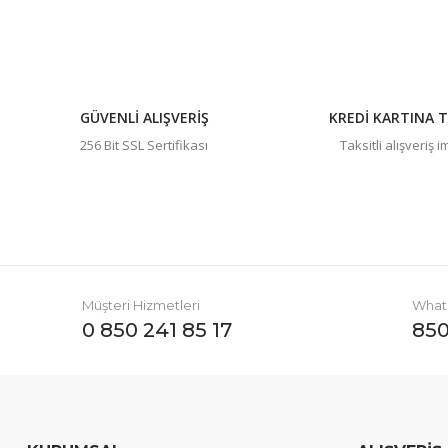
Ürün fiyatı diğer sitelerden daha pahalı.
Bu ürüne benzer farklı alternatifler olmalı.
GÜVENLİ ALIŞVERİŞ
KREDİ KARTINA T
256 Bit SSL Sertifikası
Taksitli alışveriş 
Müşteri Hizmetleri
Whats
0 850 241 85 17
850