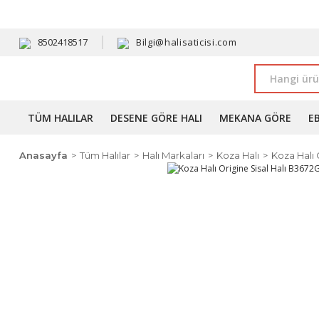
HAVALE 
8502418517
Bilgi@halisaticisi.com
TÜM HALILAR
DESENE GÖRE HALI
MEKANA GÖRE
E
Anasayfa
Tüm Halılar
Halı Markaları
Koza Halı
Koza Halı 