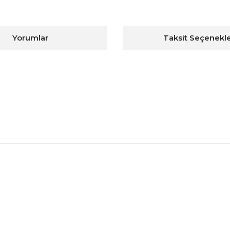
Yorumlar
Taksit Seçenekle
konularda yetersiz gördüğünüz noktaları öneri formunu kullanarak tarafım
Bu ürüne ilk yorumu siz yapın!
Yorum Yaz