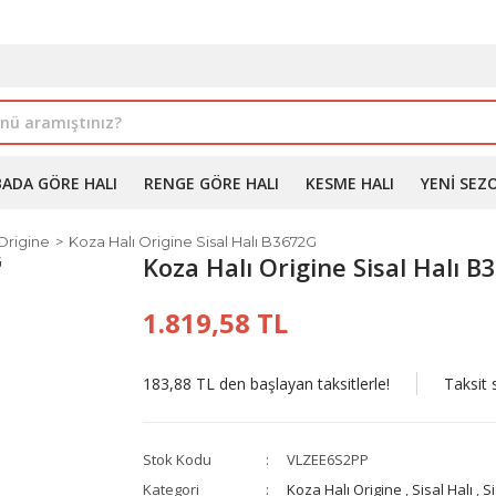
İLE ALIMDA %10'A VARAN İNDİRİM - ÜYELERE ÖZEL PROM
BADA GÖRE HALI
RENGE GÖRE HALI
KESME HALI
YENI SEZ
Origine
Koza Halı Origine Sisal Halı B3672G
Koza Halı Origine Sisal Halı 
1.819,58 TL
183,88 TL den başlayan taksitlerle!
Taksit 
Stok Kodu
VLZEE6S2PP
Kategori
Koza Halı Origine
,
Sisal Halı
,
Si