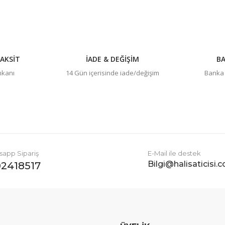
AKSİT
İADE & DEĞİŞİM
BA
imkanı
14 Gün içerisinde iade/değişim
Banka h
Gönder
app Sipariş
E-Mail ile destek
Bilgi@halisaticisi.
2418517