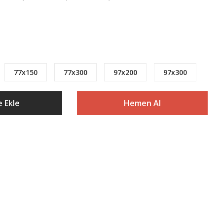
77x150
77x300
97x200
97x300
 Ekle
Hemen Al