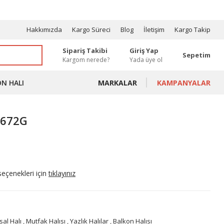
OSYONLAR
Hakkımızda
Kargo Süreci
Blog
İletişim
Kargo Takip
Sipariş Takibi
Giriş Yap
Sepetim
Kargom nerede?
Yada üye ol
ON HALI
MARKALAR
KAMPANYALAR
B3672G
seçenekleri için
tıklayınız
sal Halı
,
Mutfak Halısı
,
Yazlık Halılar
,
Balkon Halısı