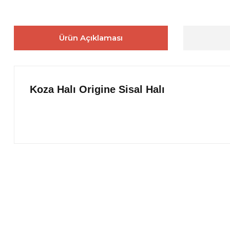
Ürün Açıklaması
Koza Halı
Origine Sisal Halı
Bu ürünün fiyat bilgisi, resim, ürün açıklamalarında ve diğer 
Görüş ve önerileriniz için teşekkür ederiz.
Ürün resmi kalitesiz, bozuk veya görüntülenemiyor.
Ürün açıklamasında eksik bilgiler bulunuyor.
Ürün bilgilerinde hatalar bulunuyor.