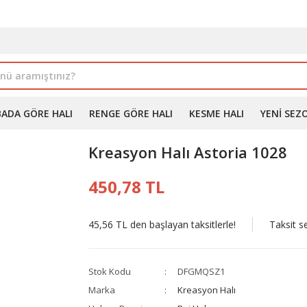
İLE ALIMDA %10'A VARAN İNDİRİM - ÜYELERE ÖZEL PROM
BADA GÖRE HALI
RENGE GÖRE HALI
KESME HALI
YENI SEZ
Kreasyon Halı Astoria 1028
450,78 TL
45,56 TL den başlayan taksitlerle!
Taksit s
Stok Kodu
DFGMQSZ1
Marka
Kreasyon Halı