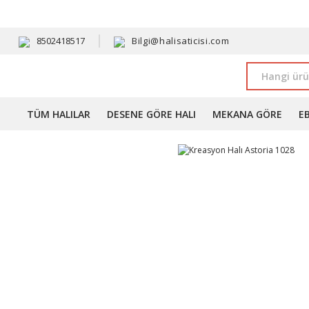
HAVALE 
8502418517
Bilgi@halisaticisi.com
TÜM HALILAR
DESENE GÖRE HALI
MEKANA GÖRE
E