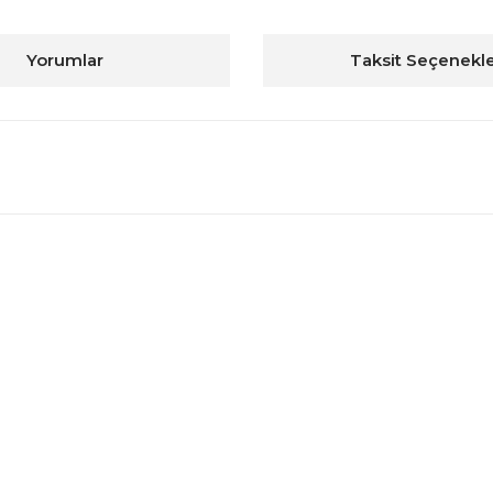
Yorumlar
Taksit Seçenekle
konularda yetersiz gördüğünüz noktaları öneri formunu kullanarak tarafım
Bu ürüne ilk yorumu siz yapın!
Yorum Yaz