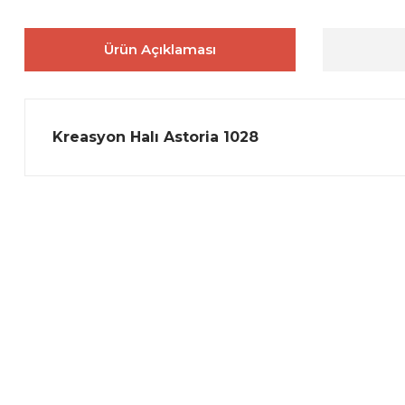
Ürün Açıklaması
Kreasyon Halı Astoria
1028
Bu ürünün fiyat bilgisi, resim, ürün açıklamalarında ve diğer 
Görüş ve önerileriniz için teşekkür ederiz.
Ürün resmi kalitesiz, bozuk veya görüntülenemiyor.
Ürün açıklamasında eksik bilgiler bulunuyor.
Ürün bilgilerinde hatalar bulunuyor.
Ürün fiyatı diğer sitelerden daha pahalı.
Bu ürüne benzer farklı alternatifler olmalı.