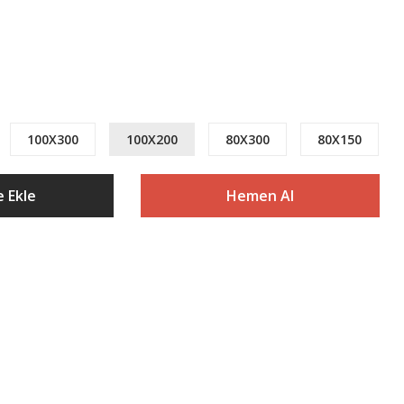
100X300
100X200
80X300
80X150
 Ekle
Hemen Al