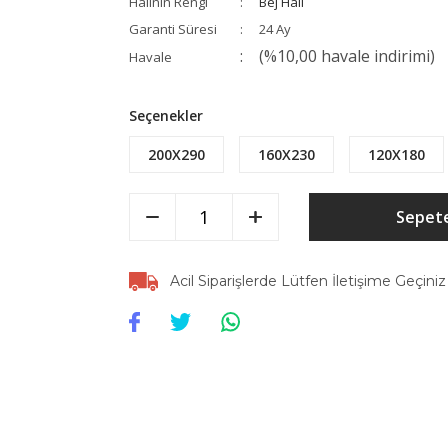
Halının Rengi
Bej Halı
Garanti Süresi
24 Ay
(%10,00 havale indirimi)
Havale
Seçenekler
200X290
160X230
120X180
Sepete
Acil Siparişlerde Lütfen İletişime Geçiniz