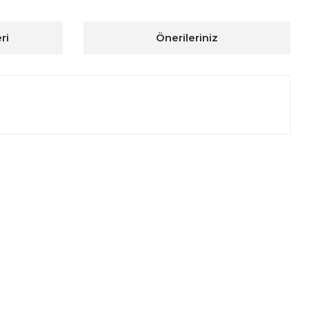
ri
Önerileriniz
ıza iletebilirsiniz.