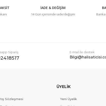
AKSİT
İADE & DEĞİŞİM
BA
imkanı
14 Gün içerisinde iade/değişim
Banka h
Gönder
app Sipariş
E-Mail ile destek
Bilgi@halisaticisi.
2418517
ÜYELİK
atış Sözleşmesi
Yeni Üyelik