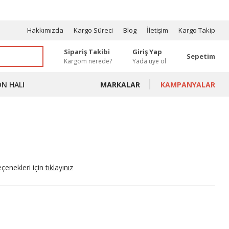
OSYONLAR
Hakkımızda
Kargo Süreci
Blog
İletişim
Kargo Takip
Sipariş Takibi
Giriş Yap
Sepetim
Kargom nerede?
Yada üye ol
ON HALI
MARKALAR
KAMPANYALAR
eçenekleri için
tıklayınız