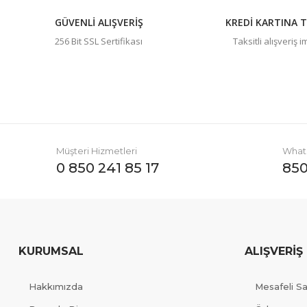
GÜVENLİ ALIŞVERİŞ
KREDİ KARTINA T
256 Bit SSL Sertifikası
Taksitli alışveriş 
Müşteri Hizmetleri
Whats
0 850 241 85 17
850
KURUMSAL
ALIŞVERİŞ
Hakkımızda
Mesafeli S