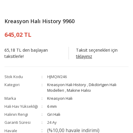
Kreasyon Halı History 9960
645,02 TL
65,18 TL den başlayan
Taksit seçenekleri için
taksitlerle!
tıklayınız
Stok Kodu
HJMQW246
Kategori
Kreasyon Halı History
,
Dikdörtgen Halı
Modelleri
,
Makine Halısı
Marka
Kreasyon Halı
Halı Hav Yüksekliği
6 mm
Halının Rengi
Gri Halı
Garanti Süresi
24 Ay
(%10,00 havale indirimi)
Havale