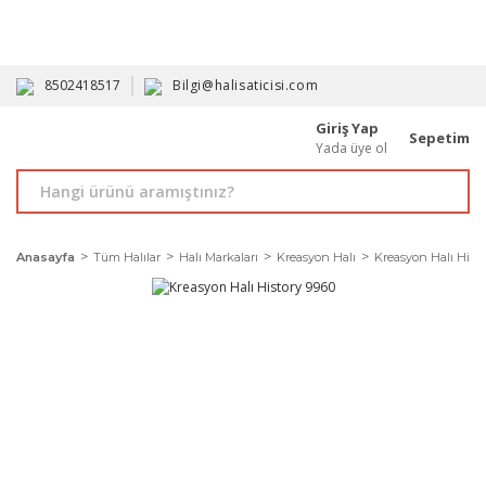
HAVALE İLE ALIMDA %10'A VARAN İNDİRİM - ÜYELERE ÖZEL
PROMOSYONLAR
8502418517
Bilgi@halisaticisi.com
Giriş Yap
Sepetim
Yada üye ol
Anasayfa
Tüm Halılar
Halı Markaları
Kreasyon Halı
Kreasyon Halı Histo