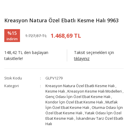
Kreasyon Natura Özel Ebatlı Kesme Halı 9963
%15
1.468,69 TL
1.727,87 TL
indirim
148,42 TL den başlayan
Taksit seçenekleri için
taksitlerle!
tıklayınız
Stok Kodu
GLPV1279
Kategori
Kreasyon Natura Özel Ebatlı Kesme Halı
,
Kesme Halı
,
Kreasyon Kesme Halı Modelleri
,
Genç Odası İçin Özel Ebat Kesme Halı
,
Koridor İçin Özel Ebat Kesme Halı
,
Mutfak
İçin Özel Ebat Kesme Halı
,
Oturma Odası İçin
Özel Ebat Kesme Halı
,
Yatak Odası İçin Özel
Ebat Kesme Halı
,
İskandinav Tarz Özel Ebatlı
Halı