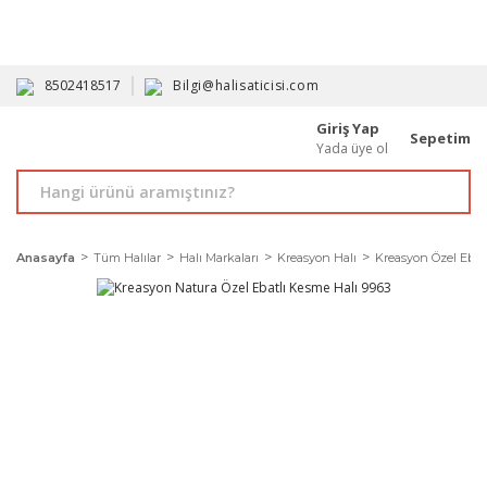
HAVALE İLE ALIMDA %10'A VARAN İNDİRİM - ÜYELERE ÖZEL
PROMOSYONLAR
8502418517
Bilgi@halisaticisi.com
Giriş Yap
Sepetim
Yada üye ol
Anasayfa
Tüm Halılar
Halı Markaları
Kreasyon Halı
Kreasyon Özel Ebat