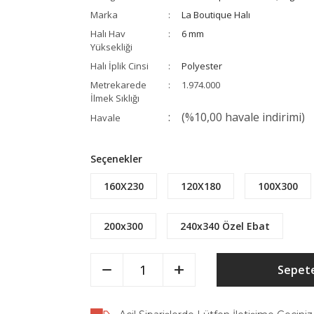
Marka
La Boutique Halı
Halı Hav
6 mm
Yüksekliği
Halı İplik Cinsi
Polyester
Metrekarede
1.974.000
İlmek Sıklığı
(%10,00 havale indirimi)
Havale
Seçenekler
160X230
120X180
100X300
200x300
240x340 Özel Ebat
Sepete