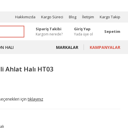
OSYONLAR
Hakkımızda
Kargo Süreci
Blog
İletişim
Kargo Takip
Sipariş Takibi
Giriş Yap
Sepetim
Kargom nerede?
Yada üye ol
ON HALI
MARKALAR
KAMPANYALAR
li Ahlat Halı HT03
seçenekleri için
tıklayınız
alı