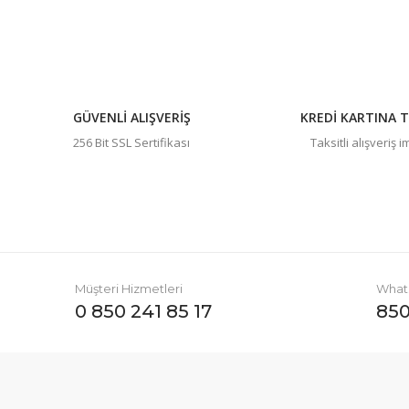
Ürün bilgilerinde hatalar bulunuyor.
Ürün fiyatı diğer sitelerden daha pahalı.
Bu ürüne benzer farklı alternatifler olmalı.
GÜVENLİ ALIŞVERİŞ
KREDİ KARTINA T
256 Bit SSL Sertifikası
Taksitli alışveriş 
Müşteri Hizmetleri
Whats
0 850 241 85 17
850