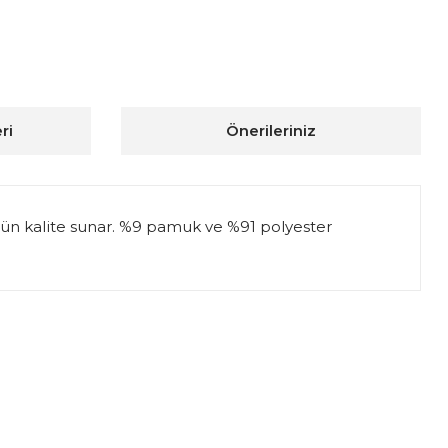
ri
Önerileriniz
üstün kalite sunar. %9 pamuk ve %91 polyester
ıza iletebilirsiniz.