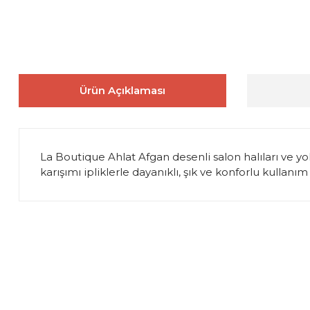
Ürün Açıklaması
La Boutique Ahlat Afgan desenli salon halıları ve yo
karışımı ipliklerle dayanıklı, şık ve konforlu kullan
Bu ürünün fiyat bilgisi, resim, ürün açıklamalarında ve diğer 
Görüş ve önerileriniz için teşekkür ederiz.
Ürün resmi kalitesiz, bozuk veya görüntülenemiyor.
Ürün açıklamasında eksik bilgiler bulunuyor.