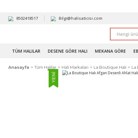
HAVALE 
8502418517
Bilgi@halisaticisi.com
TÜM HALILAR
DESENE GÖRE HALI
MEKANA GÖRE
E
Anasayfa
Tüm Halılar
Halı Markaları
La Boutique Halı
La 
YENİ