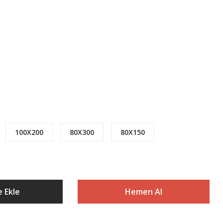
100X200
80X300
80X150
 Ekle
Hemen Al