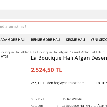
İLE ALIMDA %10'A VARAN İNDİRİM - ÜYELERE ÖZEL PROM
BADA GÖRE HALI
RENGE GÖRE HALI
KESME HALI
YENI SEZ
Boutique Halı Ahlat
La Boutique Halı Afgan Desenli Ahlat Halı HT03
La Boutique Halı Afgan Desen
2.524,50 TL
255,12 TL den başlayan taksitlerle!
Taksit 
Stok Kodu
H5UA49WH49
Kategori
La Boutique Halı Ahlat
,
Afgan H