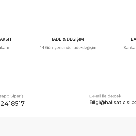
AKSİT
İADE & DEĞİŞİM
BA
imkanı
14 Gün içerisinde iade/değişim
Banka h
Gönder
app Sipariş
E-Mail ile destek
Bilgi@halisaticisi.
2418517