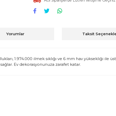
Acil Siparişlerde Lütfen İletişime Geçiniz
Yorumlar
Taksit Seçenekle
llukları, 1.974.000 ilmek sıklığı ve 6 mm hav yüksekliği ile 
ım sağlar. Ev dekorasyonunuza zarafet katar.
konularda yetersiz gördüğünüz noktaları öneri formunu kullanarak tarafım
Bu ürüne ilk yorumu siz yapın!
Yorum Yaz