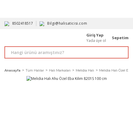
HAVALE İLE ALIMDA %10'A VARAN İNDİRİM - ÜYELERE ÖZEL
PROMOSYONLAR
8502418517
Bilgi@halisaticisi.com
Giriş Yap
Sepetim
Yada üye ol
Anasayfa
Tüm Halılar
Halı Markaları
Melidia Halı
Melidia Halı Özel Ebat