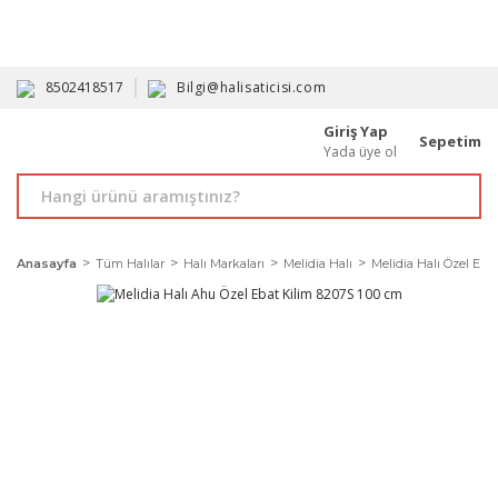
HAVALE İLE ALIMDA %10'A VARAN İNDİRİM - ÜYELERE ÖZEL
PROMOSYONLAR
8502418517
Bilgi@halisaticisi.com
Giriş Yap
Sepetim
Yada üye ol
Anasayfa
Tüm Halılar
Halı Markaları
Melidia Halı
Melidia Halı Özel Ebat