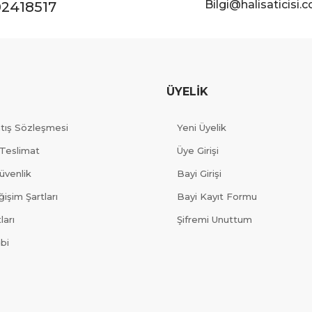
Bilgi@halisaticisi.
2418517
ÜYELİK
atış Sözleşmesi
Yeni Üyelik
Teslimat
Üye Girişi
Güvenlik
Bayi Girişi
işim Şartları
Bayi Kayıt Formu
ları
Şifremi Unuttum
ibi