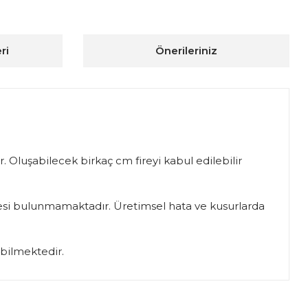
ri
Önerileriniz
. Oluşabilecek birkaç cm fireyi kabul edilebilir
iadesi bulunmamaktadır. Üretimsel hata ve kusurlarda
abilmektedir.
ıza iletebilirsiniz.