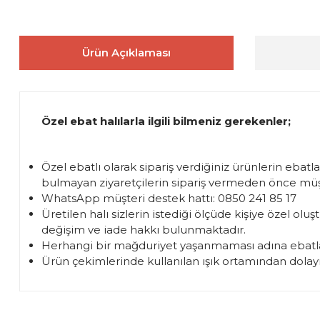
Ürün Açıklaması
Özel ebat halılarla ilgili bilmeniz gerekenler;
Özel ebatlı olarak sipariş verdiğiniz ürünlerin ebatl
bulmayan ziyaretçilerin sipariş vermeden önce müşte
WhatsApp müşteri destek hattı: 0850 241 85 17
Üretilen halı sizlerin istediği ölçüde kişiye özel 
değişim ve iade hakkı bulunmaktadır.
Herhangi bir mağduriyet yaşanmaması adına ebatla
Ürün çekimlerinde kullanılan ışık ortamından dolayı 
Bu ürünün fiyat bilgisi, resim, ürün açıklamalarında ve diğer 