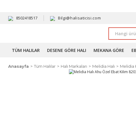
HAVALE 
8502418517
Bilgi@halisaticisi.com
TÜM HALILAR
DESENE GÖRE HALI
MEKANA GÖRE
E
Anasayfa
Tüm Halılar
Halı Markaları
Melidia Halı
Melidia 