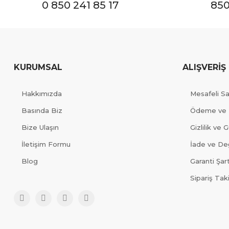
0 850 241 85 17
850
KURUMSAL
ALIŞVERİŞ
Hakkımızda
Mesafeli S
Basında Biz
Ödeme ve 
Bize Ulaşın
Gizlilik ve 
İletişim Formu
İade ve Değ
Blog
Garanti Şart
Sipariş Tak