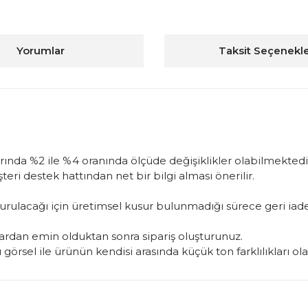
Yorumlar
Taksit Seçenekle
arında %2 ile %4 oranında ölçüde değişiklikler olabilmektedir
ri destek hattından net bir bilgi alması önerilir.
oluşturulacağı için üretimsel kusur bulunmadığı sürece geri 
rdan emin olduktan sonra sipariş oluşturunuz.
görsel ile ürünün kendisi arasında küçük ton farklılıkları ol
konularda yetersiz gördüğünüz noktaları öneri formunu kullanarak tarafım