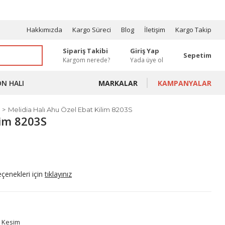
OSYONLAR
Hakkımızda
Kargo Süreci
Blog
İletişim
Kargo Takip
Sipariş Takibi
Giriş Yap
Sepetim
Kargom nerede?
Yada üye ol
ON HALI
MARKALAR
KAMPANYALAR
Melidia Halı Ahu Özel Ebat Kilim 8203S
lim 8203S
eçenekleri için
tıklayınız
t Kesim