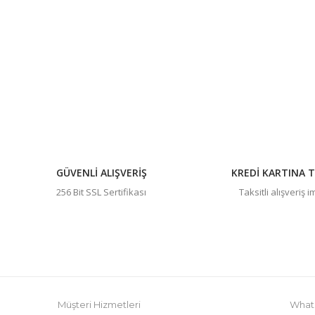
Görüş ve önerileriniz için teşekkür ederiz.
Ürün resmi kalitesiz, bozuk veya görüntülenemiyor.
Ürün açıklamasında eksik bilgiler bulunuyor.
Ürün bilgilerinde hatalar bulunuyor.
Ürün fiyatı diğer sitelerden daha pahalı.
Bu ürüne benzer farklı alternatifler olmalı.
GÜVENLİ ALIŞVERİŞ
KREDİ KARTINA T
256 Bit SSL Sertifikası
Taksitli alışveriş 
Müşteri Hizmetleri
Whats