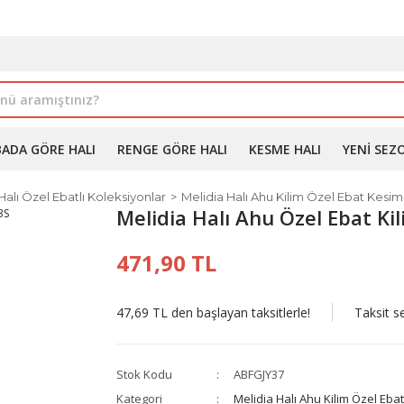
İLE ALIMDA %10'A VARAN İNDİRİM - ÜYELERE ÖZEL PROM
BADA GÖRE HALI
RENGE GÖRE HALI
KESME HALI
YENI SEZ
Halı Özel Ebatlı Koleksiyonlar
Melidia Halı Ahu Kilim Özel Ebat Kesim
Melidia Halı Ahu Özel Ebat Ki
471,90 TL
47,69 TL den başlayan taksitlerle!
Taksit s
Stok Kodu
ABFGJY37
Kategori
Melidia Halı Ahu Kilim Özel Eba