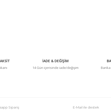
Bu ürüne ilk yorumu siz yapın!
Yorum Yaz
AKSİT
İADE & DEĞİŞİM
BA
imkanı
14 Gün içerisinde iade/değişim
Banka h
Gönder
app Sipariş
E-Mail ile destek