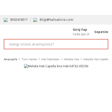
HAVALE İLE ALIMDA %10'A VARAN İNDİRİM - ÜYELERE ÖZEL
PROMOSYONLAR
8502418517
Bilgi@halisaticisi.com
Giriş Yap
Sepetim
Yada üye ol
Anasayfa
Tüm Halılar
Halı Markaları
Melidia Halı
Melidia Halı Capella İ