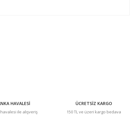
ıza iletebilirsiniz.
NKA HAVALESİ
ÜCRETSİZ KARGO
avalesi ile alışveriş
150 TL ve üzeri kargo bedava