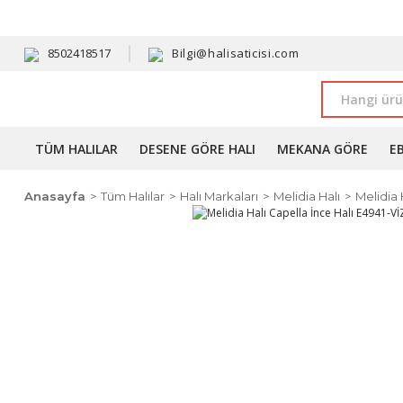
HAVALE 
8502418517
Bilgi@halisaticisi.com
TÜM HALILAR
DESENE GÖRE HALI
MEKANA GÖRE
E
Anasayfa
Tüm Halılar
Halı Markaları
Melidia Halı
Melidia 