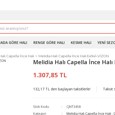
İLE ALIMDA %10'A VARAN İNDİRİM - ÜYELERE ÖZEL PROM
BADA GÖRE HALI
RENGE GÖRE HALI
KESME HALI
YENI SEZ
Halı Capella İnce Halı
Melidia Halı Capella İnce Halı E4941-VİZON
Melidia Halı Capella İnce Halı
1.307,85 TL
132,17 TL den başlayan taksitlerle!
Taksit 
Stok Kodu
CJNT3458
Kategori
Melidia Halı Capella İnce Halı
,