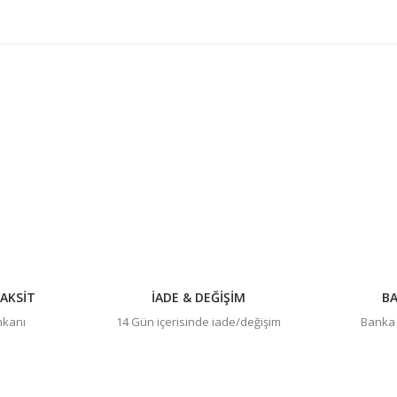
konularda yetersiz gördüğünüz noktaları öneri formunu kullanarak tarafım
Bu ürüne ilk yorumu siz yapın!
Yorum Yaz
AKSİT
İADE & DEĞİŞİM
BA
imkanı
14 Gün içerisinde iade/değişim
Banka h
Gönder