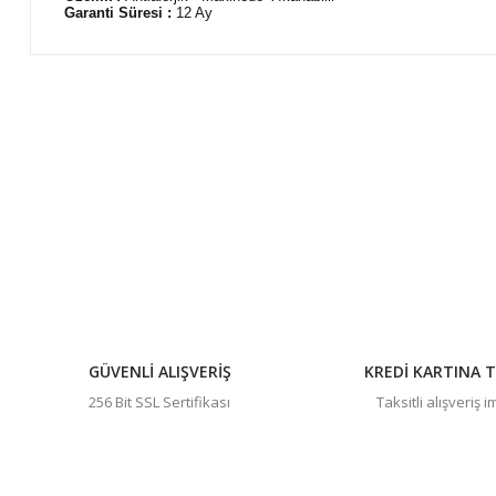
Garanti Süresi :
12 Ay
Bu ürünün fiyat bilgisi, resim, ürün açıklamalarında ve diğer 
Görüş ve önerileriniz için teşekkür ederiz.
Ürün resmi kalitesiz, bozuk veya görüntülenemiyor.
Ürün açıklamasında eksik bilgiler bulunuyor.
Ürün bilgilerinde hatalar bulunuyor.
Ürün fiyatı diğer sitelerden daha pahalı.
Bu ürüne benzer farklı alternatifler olmalı.
GÜVENLİ ALIŞVERİŞ
KREDİ KARTINA T
256 Bit SSL Sertifikası
Taksitli alışveriş 