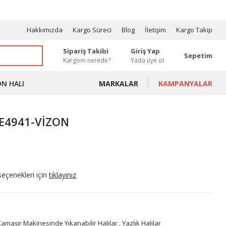
OSYONLAR
Hakkımızda
Kargo Süreci
Blog
İletişim
Kargo Takip
Sipariş Takibi
Giriş Yap
Sepetim
Kargom nerede?
Yada üye ol
ON HALI
MARKALAR
KAMPANYALAR
 E4941-VİZON
seçenekleri için
tıklayınız
Çamaşır Makinesinde Yıkanabilir Halılar
,
Yazlık Halılar