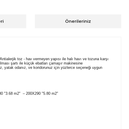
ri
Önerileriniz
. Antialerjik toz - hav vermeyen yapısı ile halı havı ve tozuna karşı
yulması şartı ile küçük ebatları çamaşır makinesine
nuz, yatak odanız, ve koridorunuz için yüzlerce seçeneği uygun
230 "3.68 m2" – 200X290 "5.80 m2"