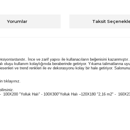
Yorumlar
Taksit Seçenekle
. İnce ve zarif yapısı ile kullanacıların beğenisini kazanmıştır
eksiyonlardandır.
halı oluşu kullanım kolaylığınıda beraberinde getiriyor. Yıkama talimatlarına u
esenleri ve trend renkleri ile ev dekorasyonu kolay bir hale getiriyor. Salonu
n tıklayınız.
lirsiniz.
–
100X200 "Yolluk Halı" - 100X300"Yolluk Halı –120X180 "2,16 m2" - 160X