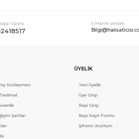
app Sipariş
E-Mail ile destek
Bilgi@halisaticisi.
2418517
ÜYELİK
atış Sözleşmesi
Yeni Üyelik
Teslimat
Üye Girişi
Güvenlik
Bayi Girişi
işim Şartları
Bayi Kayıt Formu
ları
Şifremi Unuttum
ibi