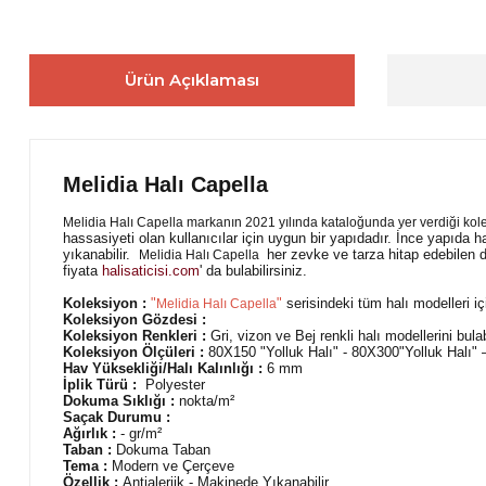
Ürün Açıklaması
Melidia Halı Capella
Melidia Halı Capella markanın 2021 yılında kataloğunda yer verdiği kol
hassasiyeti olan kullanıcılar için uygun bir yapıdadır. İnce yapıda 
yıkanabilir.
her zevke ve tarza hitap edebilen d
Melidia Halı Capella
fiyata
halisaticisi.com
' da bulabilirsiniz.
Koleksiyon :
"
"
serisindeki tüm halı modelleri içi
Melidia Halı Capella
Koleksiyon Gözdesi :
Koleksiyon Renkleri :
Gri, vizon ve Bej renkli halı modellerini bulabi
Koleksiyon Ölçüleri :
80X150 "Yolluk Halı" - 80X300"Yolluk Halı" 
Hav Yüksekliği/Halı Kalınlığı :
6 mm
İplik Türü :
Polyester
Dokuma Sıklığı :
nokta/m²
Saçak Durumu :
Ağırlık :
- gr/m²
Taban :
Dokuma Taban
Tema :
Modern ve Çerçeve
Özellik :
Antialerjik - Makinede Yıkanabilir