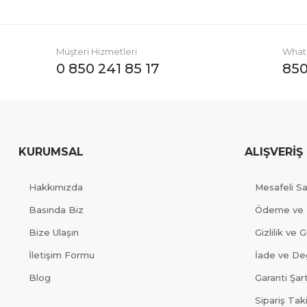
Müşteri Hizmetleri
Whats
0 850 241 85 17
850
KURUMSAL
ALIŞVERİŞ
Hakkımızda
Mesafeli S
Basında Biz
Ödeme ve 
Bize Ulaşın
Gizlilik ve 
İletişim Formu
İade ve Değ
Blog
Garanti Şart
Sipariş Tak