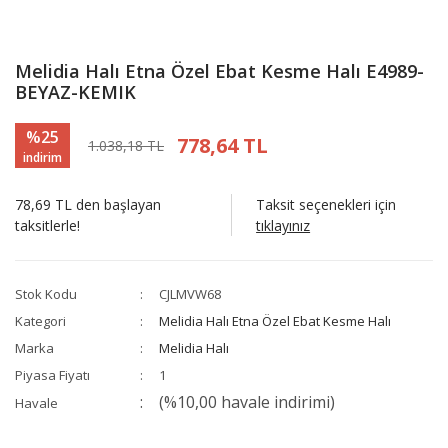
Melidia Halı Etna Özel Ebat Kesme Halı E4989-
BEYAZ-KEMIK
%25
778,64 TL
1.038,18 TL
indirim
78,69 TL den başlayan
Taksit seçenekleri için
taksitlerle!
tıklayınız
Stok Kodu
CJLMVW68
Kategori
Melidia Halı Etna Özel Ebat Kesme Halı
Marka
Melidia Halı
Piyasa Fiyatı
1
(%10,00 havale indirimi)
Havale