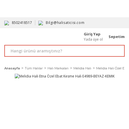
HAVALE İLE ALIMDA %10'A VARAN İNDİRİM - ÜYELERE ÖZEL
PROMOSYONLAR
8502418517
Bilgi@halisaticisi.com
Giriş Yap
Sepetim
Yada üye ol
Anasayfa
Tüm Halılar
Halı Markaları
Melidia Halı
Melidia Halı Özel Ebat