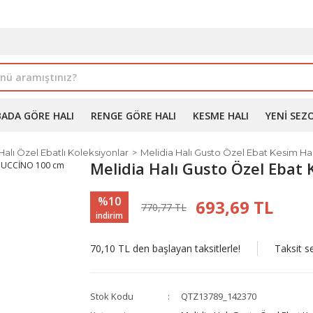
İLE ALIMDA %10'A VARAN İNDİRİM - ÜYELERE ÖZEL PROM
BADA GÖRE HALI
RENGE GÖRE HALI
KESME HALI
YENI SEZ
Halı Özel Ebatlı Koleksiyonlar
Melidia Halı Gusto Özel Ebat Kesim Hal
Melidia Halı Gusto Özel Ebat
%10
693,69 TL
770,77 TL
indirim
70,10 TL den başlayan taksitlerle!
Taksit s
Stok Kodu
QTZ13789_142370