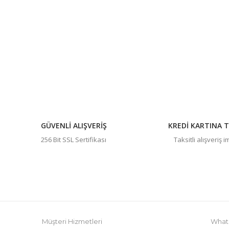
Görüş ve önerileriniz için teşekkür ederiz.
Ürün resmi kalitesiz, bozuk veya görüntülenemiyor.
Ürün açıklamasında eksik bilgiler bulunuyor.
Ürün bilgilerinde hatalar bulunuyor.
Ürün fiyatı diğer sitelerden daha pahalı.
Bu ürüne benzer farklı alternatifler olmalı.
GÜVENLİ ALIŞVERİŞ
KREDİ KARTINA T
256 Bit SSL Sertifikası
Taksitli alışveriş 
Müşteri Hizmetleri
Whats