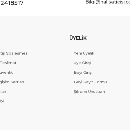
Bilgi@halisaticisi.
2418517
ÜYELİK
atış Sözleşmesi
Yeni Üyelik
Teslimat
Üye Girişi
Güvenlik
Bayi Girişi
işim Şartları
Bayi Kayıt Formu
ları
Şifremi Unuttum
ibi