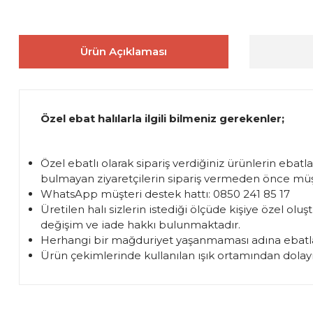
Ürün Açıklaması
Özel ebat halılarla ilgili bilmeniz gerekenler;
Özel ebatlı olarak sipariş verdiğiniz ürünlerin ebatl
bulmayan ziyaretçilerin sipariş vermeden önce müşte
WhatsApp müşteri destek hattı: 0850 241 85 17
Üretilen halı sizlerin istediği ölçüde kişiye özel 
değişim ve iade hakkı bulunmaktadır.
Herhangi bir mağduriyet yaşanmaması adına ebatla
Ürün çekimlerinde kullanılan ışık ortamından dolayı 
Bu ürünün fiyat bilgisi, resim, ürün açıklamalarında ve diğer 