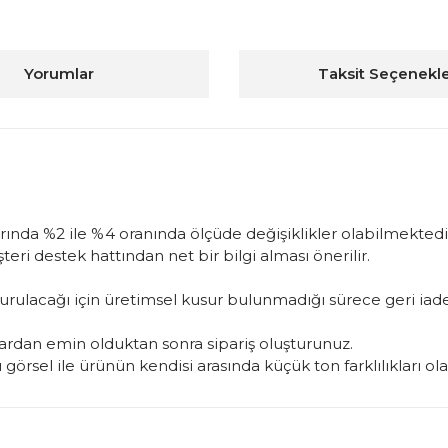
Yorumlar
Taksit Seçenekle
arında %2 ile %4 oranında ölçüde değişiklikler olabilmektedir
ri destek hattından net bir bilgi alması önerilir.
oluşturulacağı için üretimsel kusur bulunmadığı sürece geri 
rdan emin olduktan sonra sipariş oluşturunuz.
görsel ile ürünün kendisi arasında küçük ton farklılıkları ol
konularda yetersiz gördüğünüz noktaları öneri formunu kullanarak tarafım