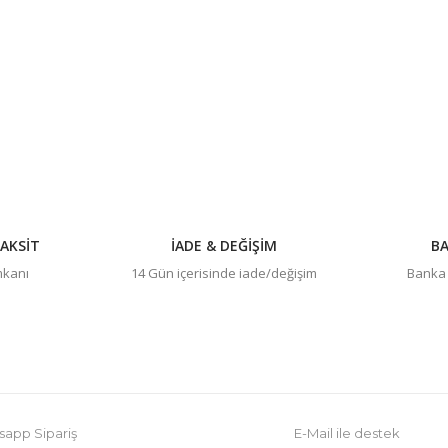
Bu ürüne ilk yorumu siz yapın!
Yorum Yaz
AKSİT
İADE & DEĞİŞİM
BA
imkanı
14 Gün içerisinde iade/değişim
Banka h
Gönder
app Sipariş
E-Mail ile destek