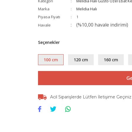
Kategori
Melidia Halı Gusto Özel Ebat Ke
Marka
Melidia Halı
Piyasa Fiyatı
1
(%10,00 havale indirimi)
Havale
Seçenekler
100 cm
120 cm
160 cm
Ge
Acil Siparişlerde Lütfen İletişime Geçiniz