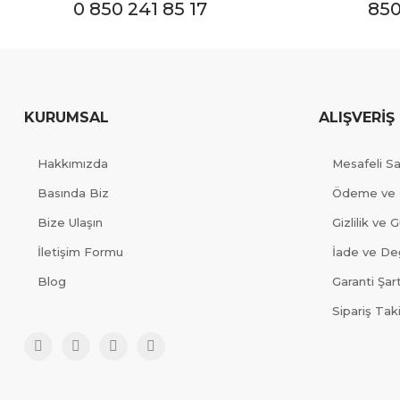
0 850 241 85 17
850
KURUMSAL
ALIŞVERİŞ
Hakkımızda
Mesafeli S
Basında Biz
Ödeme ve 
Bize Ulaşın
Gizlilik ve 
İletişim Formu
İade ve Değ
Blog
Garanti Şart
Sipariş Tak