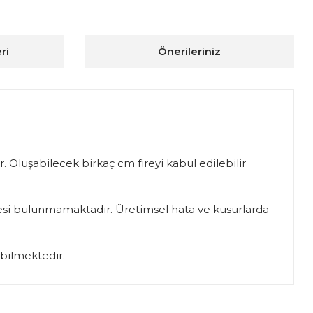
ri
Önerileriniz
. Oluşabilecek birkaç cm fireyi kabul edilebilir
iadesi bulunmamaktadır. Üretimsel hata ve kusurlarda
abilmektedir.
ıza iletebilirsiniz.