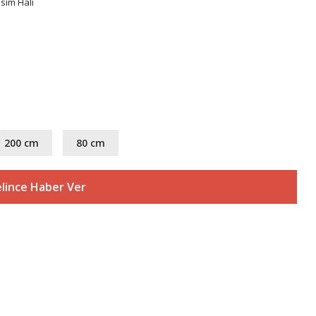
sim Halı
200 cm
80 cm
lince Haber Ver