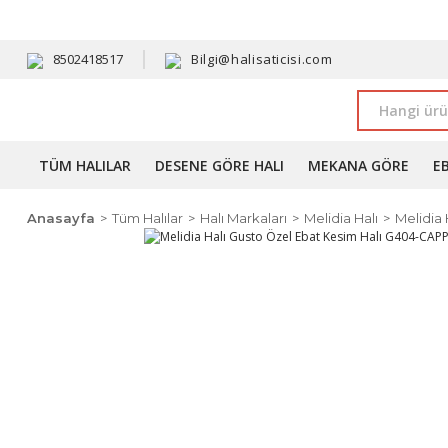
HAVALE 
8502418517
Bilgi@halisaticisi.com
TÜM HALILAR
DESENE GÖRE HALI
MEKANA GÖRE
E
Anasayfa
Tüm Halılar
Halı Markaları
Melidia Halı
Melidia 