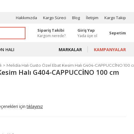
OSYONLAR
Hakkımızda
Kargo Süreci
Blog
İletişim
Kargo Takip
Sipariş Takibi
Giriş Yap
Sepetim
Kargom nerede?
Yada üye ol
ON HALI
MARKALAR
KAMPANYALAR
ı
Melidia Halı Gusto Özel Ebat Kesim Halı G404-CAPPUCCİNO 100 
 Kesim Halı G404-CAPPUCCİNO 100 cm
eçenekleri için
tıklayınız