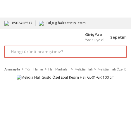
HAVALE İLE ALIMDA %10'A VARAN İNDİRİM - ÜYELERE ÖZEL
PROMOSYONLAR
8502418517
Bilgi@halisaticisi.com
Giriş Yap
Sepetim
Yada üye ol
Anasayfa
Tüm Halılar
Halı Markaları
Melidia Halı
Melidia Halı Özel Ebat