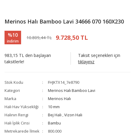
Merinos Halı Bamboo Lavi 34666 070 160X230
%10
9.728,50 TL
10.809,44 TL
indirim
983,15 TL den başlayan
Taksit seçenekleri için
taksitlerle!
tıklayınız
Stok Kodu
FHJKTX14_7e8790
Kategori
Merinos Halı Bamboo Lavi
Marka
Merinos Halı
Halı Hav Yüksekliği
10 mm
Halının Rengi
Bej Halı
,
Vizon Halı
Halı İplik Cinsi
Bambu
Metrekarede İlmek
800.000