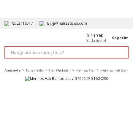
HAVALE İLE ALIMDA %10'A VARAN İNDİRİM - ÜYELERE ÖZEL
PROMOSYONLAR
8502418517
Bilgi@halisaticisi.com
Giriş Yap
Sepetim
Yada üye ol
Anasayfa
Tüm Halılar
Halı Markaları
Merinos Halı
Merinos Halı Bamboo