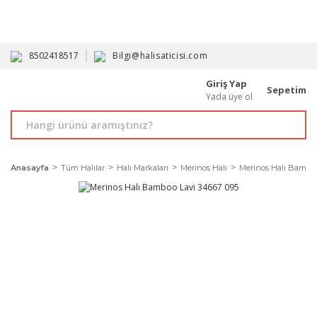
HAVALE İLE ALIMDA %10'A VARAN İNDİRİM - ÜYELERE ÖZEL
PROMOSYONLAR
8502418517
Bilgi@halisaticisi.com
Giriş Yap
Sepetim
Yada üye ol
Anasayfa
Tüm Halılar
Halı Markaları
Merinos Halı
Merinos Halı Bamboo