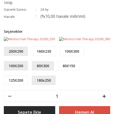
Sıklığı
Garanti Süresi
24 Ay
(%10,00 havale indirimi)
Havale
Seçenekler
200X290
160X230
100X300
100X200
80X300
80X150
125X200
180x250
Sepete Ekle
Hemen Al