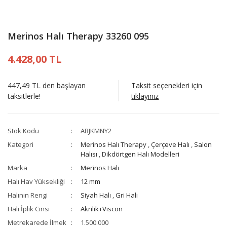
Merinos Halı Therapy 33260 095
4.428,00 TL
447,49 TL den başlayan
Taksit seçenekleri için
taksitlerle!
tıklayınız
Stok Kodu
ABJKMNY2
Kategori
Merinos Halı Therapy
,
Çerçeve Halı
,
Salon
Halısı
,
Dikdörtgen Halı Modelleri
Marka
Merinos Halı
Halı Hav Yüksekliği
12 mm
Halının Rengi
Siyah Halı
,
Gri Halı
Halı İplik Cinsi
Akrilik+Viscon
Metrekarede İlmek
1.500.000