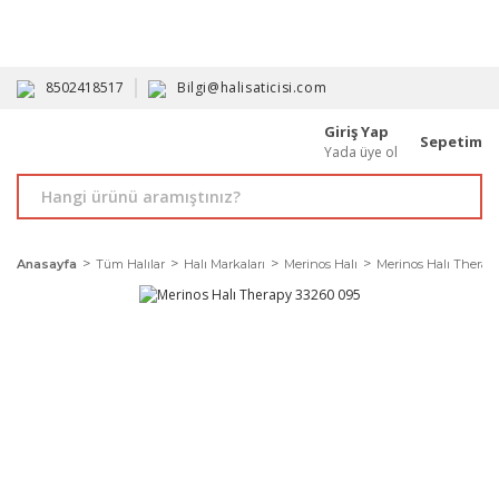
HAVALE İLE ALIMDA %10'A VARAN İNDİRİM - ÜYELERE ÖZEL
PROMOSYONLAR
8502418517
Bilgi@halisaticisi.com
Giriş Yap
Sepetim
Yada üye ol
Anasayfa
Tüm Halılar
Halı Markaları
Merinos Halı
Merinos Halı Therap