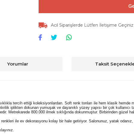
Ge
Acil Siparişlerde Lütfen İletişime Geçiniz
Yorumlar
Taksit Seçenekle
sıklıkla tercih ettiği koleksiyonlardan. Soft renk tonları ile hem klasik hemde
. Akrilik iplikten dokunan yumuşak ve dayanıklı yüzey yapısı bir çok kullanıcı t
r. Metrekarede 800.000 ilmek sıklığında dokunmuştur. Birbirinden güzel halı 
 renkleri ile ev dekorasyonu kolay bir hale getiriyor. Salonunuz, yatak odanız
klayınız.