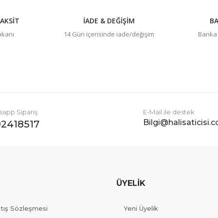
AKSİT
İADE & DEĞİŞİM
BA
imkanı
14 Gün içerisinde iade/değişim
Banka h
Gönder
app Sipariş
E-Mail ile destek
Bilgi@halisaticisi.
2418517
ÜYELİK
atış Sözleşmesi
Yeni Üyelik