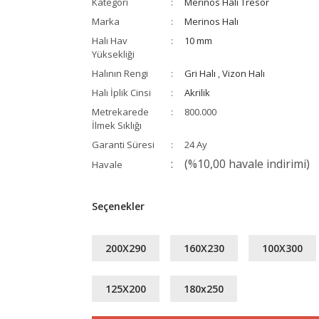
Kategori
Merinos Halı Tresor
Marka
Merinos Halı
Halı Hav
10 mm
Yüksekliği
Halının Rengi
Gri Halı
,
Vizon Halı
Halı İplik Cinsi
Akrilik
Metrekarede
800.000
İlmek Sıklığı
Garanti Süresi
24 Ay
(%10,00 havale indirimi)
Havale
Seçenekler
200X290
160X230
100X300
125X200
180x250