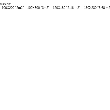
lirsiniz.
" – 100X200 "2m2” – 100X300 "3m2” – 120X180 "2,16 m2" – 160X230 "3.68 m
konularda yetersiz gördüğünüz noktaları öneri formunu kullanarak tarafım
Bu ürüne ilk yorumu siz yapın!
Yorum Yaz