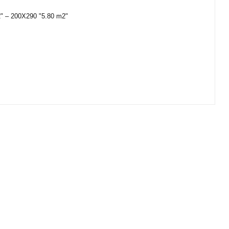
2" – 200X290 "5.80 m2"
ıza iletebilirsiniz.