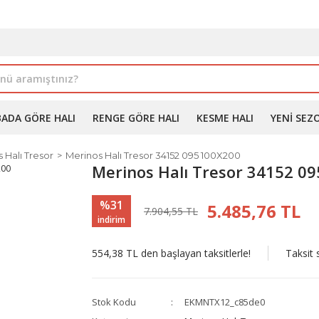
İLE ALIMDA %10'A VARAN İNDİRİM - ÜYELERE ÖZEL PROM
BADA GÖRE HALI
RENGE GÖRE HALI
KESME HALI
YENI SEZ
 Halı Tresor
Merinos Halı Tresor 34152 095 100X200
Merinos Halı Tresor 34152 0
%31
5.485,76 TL
7.904,55 TL
indirim
554,38 TL den başlayan taksitlerle!
Taksit 
Stok Kodu
EKMNTX12_c85de0