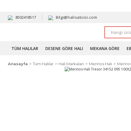
HAVALE 
8502418517
Bilgi@halisaticisi.com
TÜM HALILAR
DESENE GÖRE HALI
MEKANA GÖRE
E
Anasayfa
Tüm Halılar
Halı Markaları
Merinos Halı
Merinos