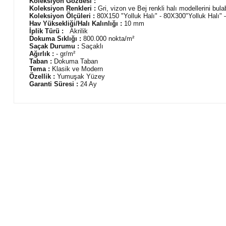
Koleksiyon Gözdesi :
Koleksiyon Renkleri :
Gri, vizon ve Bej renkli halı modellerini bulabi
Koleksiyon Ölçüleri :
80X150 "Yolluk Halı" - 80X300"Yolluk Halı
Hav Yüksekliği/Halı Kalınlığı :
10 mm
İplik Türü :
Akrilik
Dokuma Sıklığı :
800.000 nokta/m²
Saçak Durumu :
Saçaklı
Ağırlık :
- gr/m²
Taban :
Dokuma Taban
Tema :
Klasik ve Modern
Özellik :
Yumuşak Yüzey
Garanti Süresi :
24 Ay
Bu ürünün fiyat bilgisi, resim, ürün açıklamalarında ve diğer 
Görüş ve önerileriniz için teşekkür ederiz.
Ürün resmi kalitesiz, bozuk veya görüntülenemiyor.
Ürün açıklamasında eksik bilgiler bulunuyor.
Ürün bilgilerinde hatalar bulunuyor.
Ürün fiyatı diğer sitelerden daha pahalı.
Bu ürüne benzer farklı alternatifler olmalı.