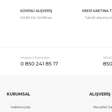
GÜVENLİ ALIŞVERİŞ
KREDİ KARTINA T
256 Bit SSL Sertifikası
Taksitli alışveriş 
Müşteri Hizmetleri
Whats
0 850 241 85 17
850
KURUMSAL
ALIŞVERİŞ
Hakkımızda
Mesafeli S