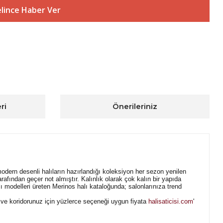
lince Haber Ver
ri
Önerileriniz
 modern desenli halıların hazırlandığı koleksiyon her sezon yenilen
arafından geçer not almıştır. Kalınlık olarak çok kalın bir yapıda
modelleri üreten Merinos halı kataloğunda; salonlarınıza trend
, ve koridorunuz için yüzlerce seçeneği uygun fiyata
halisaticisi.com
'