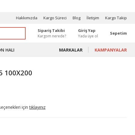
OSYONLAR
Hakkımızda
Kargo Süreci
Blog
İletişim
Kargo Takip
Sipariş Takibi
Giriş Yap
Sepetim
Kargom nerede?
Yada üye ol
ON HALI
MARKALAR
KAMPANYALAR
95 100X200
seçenekleri için
tıklayınız