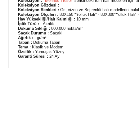
Koleksiyon : "
Merinos Tresor
” serisindeki tüm halı modelleri için tı
Koleksiyon Gözdesi :
Koleksiyon Renkleri :
Gri, vizon ve Bej renkli halı modellerini bulabi
Koleksiyon Ölçüleri :
80X150 "Yolluk Halı" - 80X300"Yolluk Halı
Hav Yüksekliği/Halı Kalınlığı :
10 mm
İplik Türü :
Akrilik
Dokuma Sıklığı :
800.000 nokta/m²
Saçak Durumu :
Saçaklı
Ağırlık :
- gr/m²
Taban :
Dokuma Taban
Tema :
Klasik ve Modern
Özellik :
Yumuşak Yüzey
Garanti Süresi :
24 Ay
Bu ürünün fiyat bilgisi, resim, ürün açıklamalarında ve diğer 
Görüş ve önerileriniz için teşekkür ederiz.
Ürün resmi kalitesiz, bozuk veya görüntülenemiyor.
Ürün açıklamasında eksik bilgiler bulunuyor.
Ürün bilgilerinde hatalar bulunuyor.
Ürün fiyatı diğer sitelerden daha pahalı.
Bu ürüne benzer farklı alternatifler olmalı.