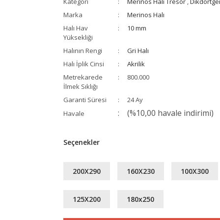
Kategori
Merinos Halı Tresor
,
Dikdörtge
Marka
Merinos Halı
Halı Hav
10 mm
Yüksekliği
Halının Rengi
Gri Halı
Halı İplik Cinsi
Akrilik
Metrekarede
800.000
İlmek Sıklığı
Garanti Süresi
24 Ay
(%10,00 havale indirimi)
Havale
Seçenekler
200X290
160X230
100X300
125X200
180x250