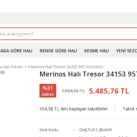
İLE ALIMDA %10'A VARAN İNDİRİM - ÜYELERE ÖZEL PROM
BADA GÖRE HALI
RENGE GÖRE HALI
KESME HALI
YENI SEZ
 Halı Tresor
Merinos Halı Tresor 34153 957 100X200
Merinos Halı Tresor 34153 9
%31
5.485,76 TL
7.904,55 TL
indirim
554,38 TL den başlayan taksitlerle!
Taksit 
Stok Kodu
GHJLTUX1_8bcbf0