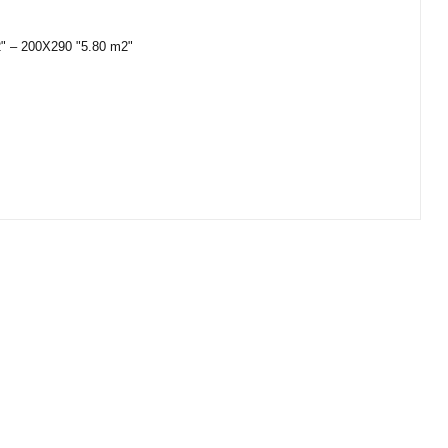
2" – 200X290 "5.80 m2"
ıza iletebilirsiniz.