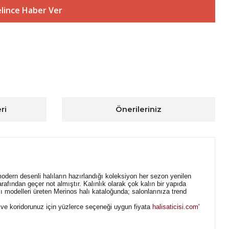
lince Haber Ver
ri
Önerileriniz
 modern desenli halıların hazırlandığı koleksiyon her sezon yenilen
arafından geçer not almıştır. Kalınlık olarak çok kalın bir yapıda
modelleri üreten Merinos halı kataloğunda; salonlarınıza trend
, ve koridorunuz için yüzlerce seçeneği uygun fiyata
halisaticisi.com
'