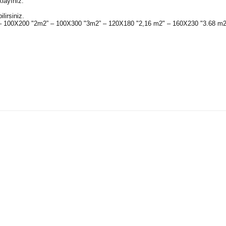
klayınız.
lirsiniz.
" – 100X200 "2m2” – 100X300 "3m2” – 120X180 "2,16 m2" – 160X230 "3.68 m
konularda yetersiz gördüğünüz noktaları öneri formunu kullanarak tarafım
Bu ürüne ilk yorumu siz yapın!
Yorum Yaz