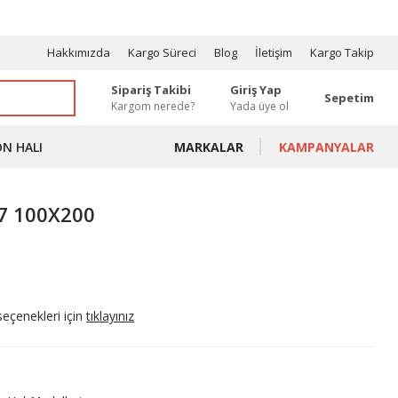
OSYONLAR
Hakkımızda
Kargo Süreci
Blog
İletişim
Kargo Takip
Sipariş Takibi
Giriş Yap
Sepetim
Kargom nerede?
Yada üye ol
ON HALI
MARKALAR
KAMPANYALAR
57 100X200
seçenekleri için
tıklayınız