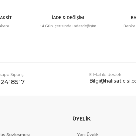
AKSİT
İADE & DEĞİŞİM
BA
imkanı
14 Gün içerisinde iade/değişim
Banka h
Gönder
app Sipariş
E-Mail ile destek
Bilgi@halisaticisi.
2418517
ÜYELİK
atış Sözleşmesi
Yeni Üyelik