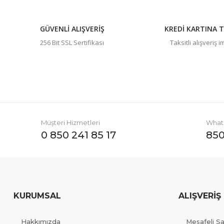
GÜVENLİ ALIŞVERİŞ
KREDİ KARTINA T
256 Bit SSL Sertifikası
Taksitli alışveriş 
Müşteri Hizmetleri
Whats
0 850 241 85 17
850
KURUMSAL
ALIŞVERİŞ
Hakkımızda
Mesafeli S