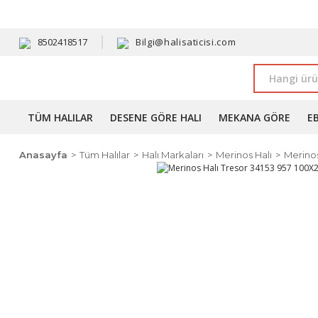
HAVALE 
8502418517
Bilgi@halisaticisi.com
TÜM HALILAR
DESENE GÖRE HALI
MEKANA GÖRE
E
Anasayfa
Tüm Halılar
Halı Markaları
Merinos Halı
Merinos