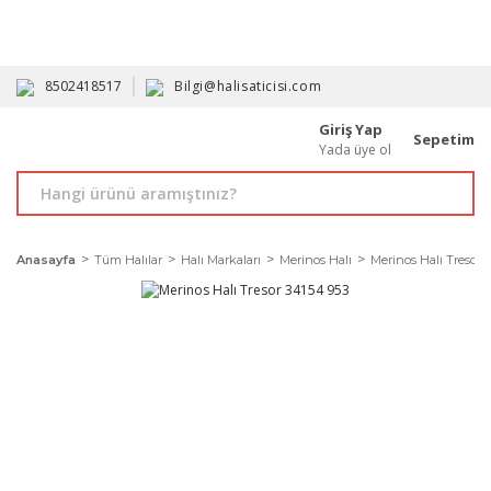
HAVALE İLE ALIMDA %10'A VARAN İNDİRİM - ÜYELERE ÖZEL
PROMOSYONLAR
8502418517
Bilgi@halisaticisi.com
Giriş Yap
Sepetim
Yada üye ol
Anasayfa
Tüm Halılar
Halı Markaları
Merinos Halı
Merinos Halı Tresor