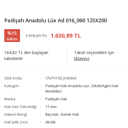
Padişah Anadolu Lüx Ad 016_060 125X200
%15
1.630,89 TL
1.918,69 TL
indirim
164,82 TL den başlayan
Taksit seçenekleri için
taksitlerle!
tıklayınız
Stok Kodu
CFLPVY38_b40de0
Kategori
Padişah Halı Anadolu Lüx
,
Dikdörtgen Halı
Modelleri
Marka
Padişah Halı
Halı Hav Yüksekliği
11 mm
Halının Rengi
Bej Halı
,
Kemik Halı
Halı İplik Cinsi
Akrilik