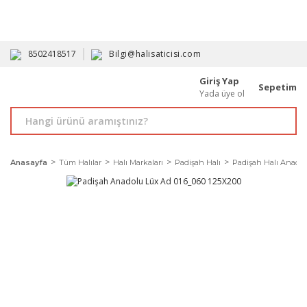
HAVALE İLE ALIMDA %10'A VARAN İNDİRİM - ÜYELERE ÖZEL
PROMOSYONLAR
8502418517
Bilgi@halisaticisi.com
Giriş Yap
Sepetim
Yada üye ol
Anasayfa
Tüm Halılar
Halı Markaları
Padişah Halı
Padişah Halı Anadol