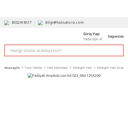
HAVALE İLE ALIMDA %10'A VARAN İNDİRİM - ÜYELERE ÖZEL
PROMOSYONLAR
8502418517
Bilgi@halisaticisi.com
Giriş Yap
Sepetim
Yada üye ol
Anasayfa
Tüm Halılar
Halı Markaları
Padişah Halı
Padişah Halı Anadol