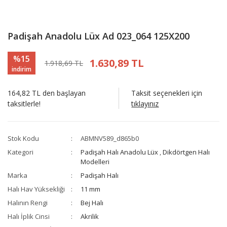
Padişah Anadolu Lüx Ad 023_064 125X200
%15
1.630,89 TL
1.918,69 TL
indirim
164,82 TL den başlayan
Taksit seçenekleri için
taksitlerle!
tıklayınız
Stok Kodu
ABMNV589_d865b0
Kategori
Padişah Halı Anadolu Lüx
,
Dikdörtgen Halı
Modelleri
Marka
Padişah Halı
Halı Hav Yüksekliği
11 mm
Halının Rengi
Bej Halı
Halı İplik Cinsi
Akrilik