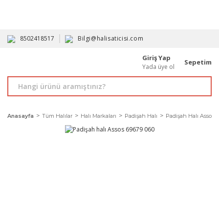
HAVALE İLE ALIMDA %10'A VARAN İNDİRİM - ÜYELERE ÖZEL
PROMOSYONLAR
8502418517
Bilgi@halisaticisi.com
Giriş Yap
Sepetim
Yada üye ol
Anasayfa
Tüm Halılar
Halı Markaları
Padişah Halı
Padişah Halı Assos