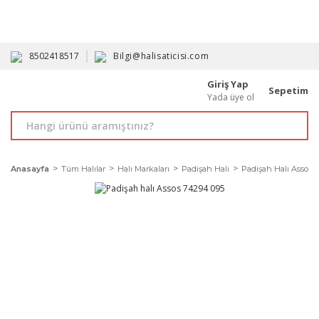
HAVALE İLE ALIMDA %10'A VARAN İNDİRİM - ÜYELERE ÖZEL
PROMOSYONLAR
8502418517
Bilgi@halisaticisi.com
Giriş Yap
Sepetim
Yada üye ol
Anasayfa
Tüm Halılar
Halı Markaları
Padişah Halı
Padişah Halı Assos