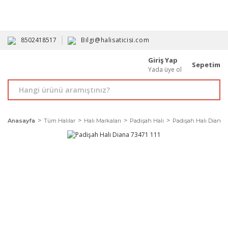
HAVALE İLE ALIMDA %10'A VARAN İNDİRİM - ÜYELERE ÖZEL
PROMOSYONLAR
8502418517
Bilgi@halisaticisi.com
Giriş Yap
Sepetim
Yada üye ol
Anasayfa
Tüm Halılar
Halı Markaları
Padişah Halı
Padişah Halı Diana