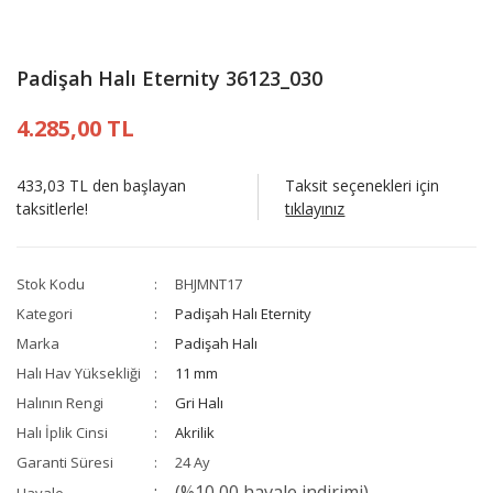
Padişah Halı Eternity 36123_030
4.285,00 TL
433,03 TL den başlayan
Taksit seçenekleri için
taksitlerle!
tıklayınız
Stok Kodu
BHJMNT17
Kategori
Padişah Halı Eternity
Marka
Padişah Halı
Halı Hav Yüksekliği
11 mm
Halının Rengi
Gri Halı
Halı İplik Cinsi
Akrilik
Garanti Süresi
24 Ay
(%10,00 havale indirimi)