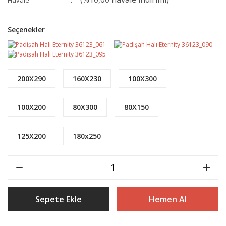
Havale
Seçenekler
200X290
160X230
100X300
100X200
80X300
80X150
125X200
180x250
Sepete Ekle
Hemen Al