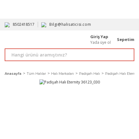
HAVALE İLE ALIMDA %10'A VARAN İNDİRİM - ÜYELERE ÖZEL
PROMOSYONLAR
8502418517
Bilgi@halisaticisi.com
Giriş Yap
Sepetim
Yada üye ol
Anasayfa
Tüm Halılar
Halı Markaları
Padişah Halı
Padişah Halı Eternit