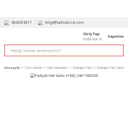
HAVALE İLE ALIMDA %10'A VARAN İNDİRİM - ÜYELERE ÖZEL
PROMOSYONLAR
8502418517
Bilgi@halisaticisi.com
Giriş Yap
Sepetim
Yada üye ol
Anasayfa
Tüm Halılar
Halı Markaları
Padişah Halı
Padişah Halı Santo