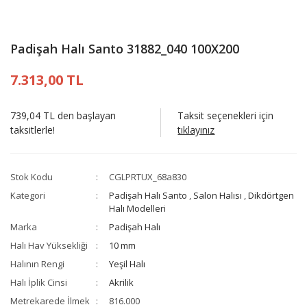
Padişah Halı Santo 31882_040 100X200
7.313,00 TL
739,04 TL den başlayan
Taksit seçenekleri için
taksitlerle!
tıklayınız
Stok Kodu
CGLPRTUX_68a830
Kategori
Padişah Halı Santo
,
Salon Halısı
,
Dikdörtgen
Halı Modelleri
Marka
Padişah Halı
Halı Hav Yüksekliği
10 mm
Halının Rengi
Yeşil Halı
Halı İplik Cinsi
Akrilik
Metrekarede İlmek
816.000