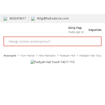
HAVALE İLE ALIMDA %10'A VARAN İNDİRİM - ÜYELERE ÖZEL
PROMOSYONLAR
8502418517
Bilgi@halisaticisi.com
Giriş Yap
Sepetim
Yada üye ol
Anasayfa
Tüm Halılar
Halı Markaları
Padişah Halı
Padişah Halı Touch