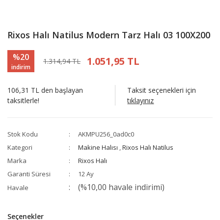
Rixos Halı Natilus Modern Tarz Halı 03 100X200
%20
1.051,95 TL
1.314,94 TL
indirim
106,31 TL den başlayan
Taksit seçenekleri için
taksitlerle!
tıklayınız
Stok Kodu
AKMPU256_0ad0c0
Kategori
Makine Halısı
,
Rixos Halı Natilus
Marka
Rixos Halı
Garanti Süresi
12 Ay
(%10,00 havale indirimi)
Havale
Seçenekler