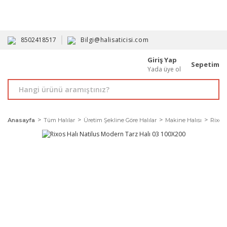
HAVALE İLE ALIMDA %10'A VARAN İNDİRİM - ÜYELERE ÖZEL
PROMOSYONLAR
8502418517
Bilgi@halisaticisi.com
Giriş Yap
Sepetim
Yada üye ol
Anasayfa
Tüm Halılar
Üretim Şekline Göre Halılar
Makine Halısı
Rixos 