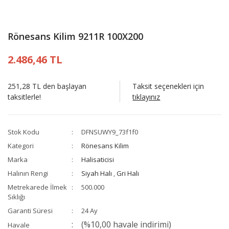
Rönesans Kilim 9211R 100X200
2.486,46 TL
251,28 TL den başlayan
Taksit seçenekleri için
taksitlerle!
tıklayınız
Stok Kodu
DFNSUWY9_73f1f0
Kategori
Rönesans Kilim
Marka
Halisaticisi
Halının Rengi
Siyah Halı
,
Gri Halı
Metrekarede İlmek
500.000
Sıklığı
Garanti Süresi
24 Ay
(%10,00 havale indirimi)
Havale