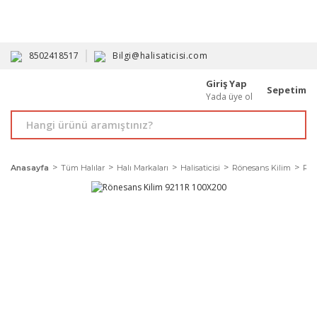
HAVALE İLE ALIMDA %10'A VARAN İNDİRİM - ÜYELERE ÖZEL
PROMOSYONLAR
8502418517
Bilgi@halisaticisi.com
Giriş Yap
Sepetim
Yada üye ol
Anasayfa
Tüm Halılar
Halı Markaları
Halisaticisi
Rönesans Kilim
Rön