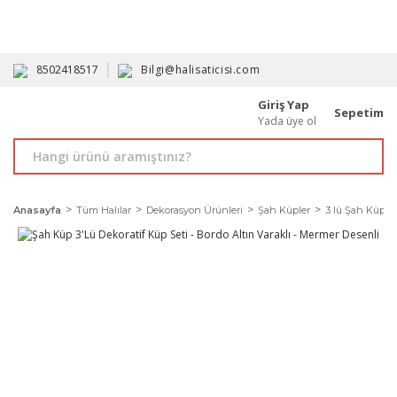
HAVALE İLE ALIMDA %10'A VARAN İNDİRİM - ÜYELERE ÖZEL
PROMOSYONLAR
8502418517
Bilgi@halisaticisi.com
Giriş Yap
Sepetim
Yada üye ol
Anasayfa
Tüm Halılar
Dekorasyon Ürünleri
Şah Küpler
3 lü Şah Küpler