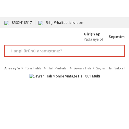
HAVALE İLE ALIMDA %10'A VARAN İNDİRİM - ÜYELERE ÖZEL
PROMOSYONLAR
8502418517
Bilgi@halisaticisi.com
Giriş Yap
Sepetim
Yada üye ol
Anasayfa
Tüm Halılar
Halı Markaları
Seyran Halı
Seyran Halı Salon Halı