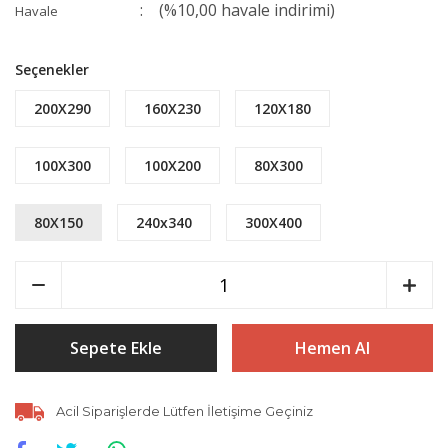
(%10,00 havale indirimi)
Havale
Seçenekler
200X290
160X230
120X180
100X300
100X200
80X300
80X150
240x340
300X400
Sepete Ekle
Hemen Al
Acil Siparişlerde Lütfen İletişime Geçiniz