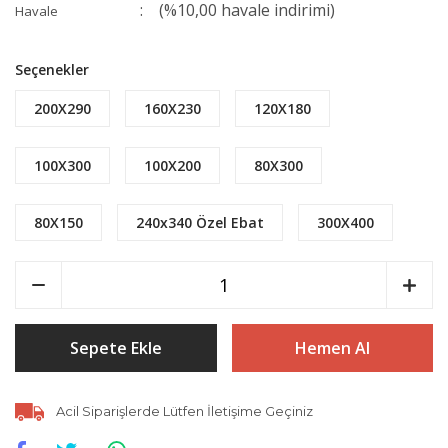
(%10,00 havale indirimi)
Havale
Seçenekler
200X290
160X230
120X180
100X300
100X200
80X300
80X150
240x340 Özel Ebat
300X400
Sepete Ekle
Hemen Al
Acil Siparişlerde Lütfen İletişime Geçiniz