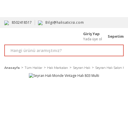
HAVALE İLE ALIMDA %10'A VARAN İNDİRİM - ÜYELERE ÖZEL
PROMOSYONLAR
8502418517
Bilgi@halisaticisi.com
Giriş Yap
Sepetim
Yada üye ol
Anasayfa
Tüm Halılar
Halı Markaları
Seyran Halı
Seyran Halı Salon Halı