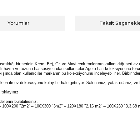
Yorumlar
Taksit Seçenekle
ıldığı bir seridir. Krem, Bej, Gri ve Mavi renk tonlarının kullanıldığı seri ev
alı havın ve tozuna hassasiyeti olan kullanıcılar Agora halı koleksiyonunu ter
ışında olan kullanıcılar markanın bu koleksiyonunu inceleyebilirler. Birbirinde
nkleri ile ev dekorasyonu kolay bir hale getiriyor. Salonunuz, yatak odanız, v
 tıklayınız.
llerini bulabilirsiniz.
" – 100X200 "2m2” – 100X300 "3m2” – 120X180 "2,16 m2" – 160X230 "3,3.68