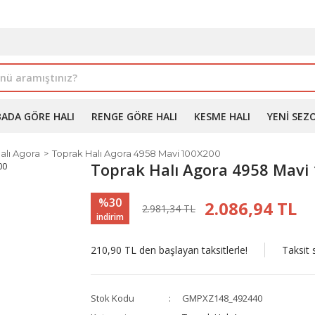
İLE ALIMDA %10'A VARAN İNDİRİM - ÜYELERE ÖZEL PROM
BADA GÖRE HALI
RENGE GÖRE HALI
KESME HALI
YENI SEZ
alı Agora
Toprak Halı Agora 4958 Mavi 100X200
Toprak Halı Agora 4958 Mavi
%30
2.086,94 TL
2.981,34 TL
indirim
210,90 TL den başlayan taksitlerle!
Taksit 
Stok Kodu
GMPXZ148_492440