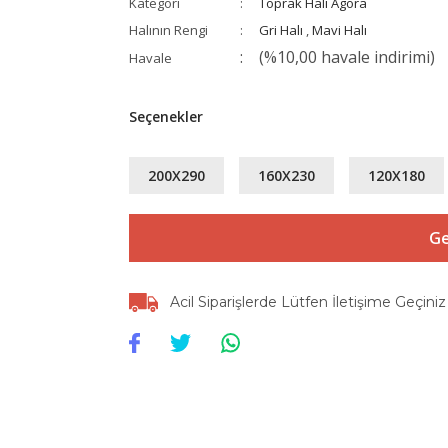
Kategori
Toprak Halı Agora
Halının Rengi
Gri Halı
,
Mavi Halı
(%10,00 havale indirimi)
Havale
Seçenekler
200X290
160X230
120X180
Ge
Acil Siparişlerde Lütfen İletişime Geçiniz