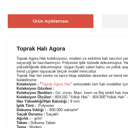
Ürün Açıklaması
Toprak Halı Agora
Toprak Agora Halı koleksiyonu, modern ve eskitme halı tarzının yansıt
seçeceği ile hazırlanmıştır. Polyester iplik türünde dokunmuştur. H
yüksekliğinde dokunmuştur. Uygun fiyatlı salon halısı ve yolluk aray
trend çizgileri taşıyacak birçok model mevcuttur.
Toprak Halı her zevke ve tarza hitap edebilen desenleri ve trend re
bulabilirsiniz.
Koleksiyon : "
Toprak Agora Halı
” serisindeki tüm halı modelleri için
Koleksiyon Gözdesi :
Koleksiyon Renkleri :
Gri, vizon, Mavi, krem ve Bej renkli halı mode
Koleksiyon Ölçüleri :
80X150 "Yolluk Halı" - 80X300"Yolluk Halı
Hav Yüksekliği/Halı Kalınlığı :
9 mm
İplik Türü :
Polyester
Dokuma Sıklığı :
- 600.000 nokta/m²
Saçak Durumu :
Saçaklı
Ağırlık :
- gr/m²
Taban :
Dokuma Taban
Tema :
Modern