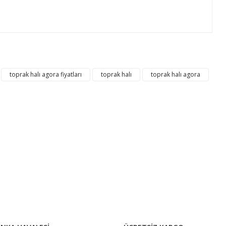
ıza iletebilirsiniz.
toprak halı agora fiyatları
toprak halı
toprak halı agora