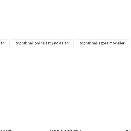
konularda yetersiz gördüğünüz noktaları öneri formunu kullanarak tarafım
Bu ürüne ilk yorumu siz yapın!
ları
toprak halı online satış noktaları
toprak halı agora modelleri
Yorum Yaz
Gönder