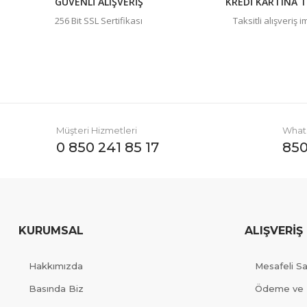
GÜVENLİ ALIŞVERİŞ
KREDİ KARTINA T
256 Bit SSL Sertifikası
Taksitli alışveriş 
Müşteri Hizmetleri
Whats
0 850 241 85 17
850
KURUMSAL
ALIŞVERİŞ
Hakkımızda
Mesafeli S
Basında Biz
Ödeme ve 