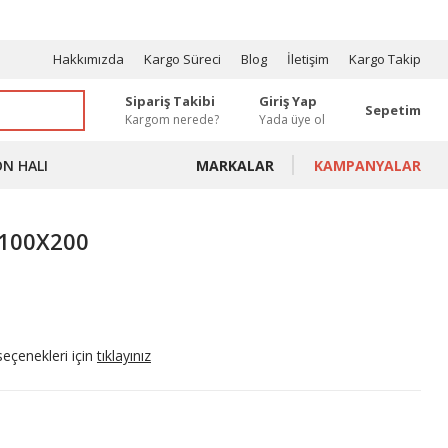
OSYONLAR
Hakkımızda
Kargo Süreci
Blog
İletişim
Kargo Takip
Sipariş Takibi
Giriş Yap
Sepetim
Kargom nerede?
Yada üye ol
ON HALI
MARKALAR
KAMPANYALAR
 100X200
seçenekleri için
tıklayınız