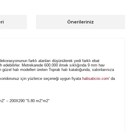
ri
Önerileriniz
 dekorasyonunun farklı alanları düşünülerek yedi farklı ebat
cih edebilirler. Metrekarede 600.000 ilmek sıklığında 9 mm hav
n güzel halı modelleri üreten Toprak halı kataloğunda; salonlarınıza
e koridorunuz için yüzlerce seçeneği uygun fiyata
halisaticisi.com
' da
 m2" – 200X290 "5.80 m2"m2"