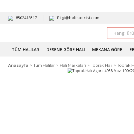
HAVALE 
8502418517
Bilgi@halisaticisi.com
TÜM HALILAR
DESENE GÖRE HALI
MEKANA GÖRE
E
Anasayfa
Tüm Halılar
Halı Markaları
Toprak Halı
Toprak H