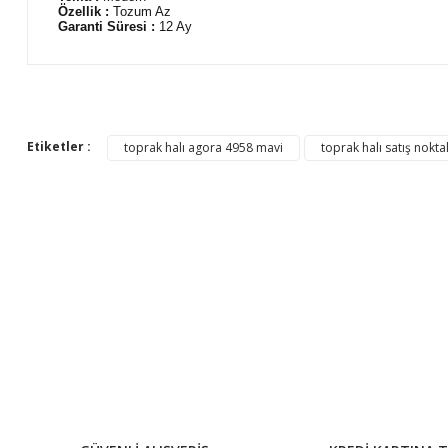
Özellik :
Tozum Az
Garanti Süresi :
12 Ay
Bu ürünün fiyat bilgisi, resim, ürün açıklamalarında ve diğer 
Görüş ve önerileriniz için teşekkür ederiz.
Etiketler :
toprak halı agora 4958 mavi
toprak halı satış nokta
Ürün resmi kalitesiz, bozuk veya görüntülenemiyor.
Ürün açıklamasında eksik bilgiler bulunuyor.
Ürün bilgilerinde hatalar bulunuyor.
Ürün fiyatı diğer sitelerden daha pahalı.
Bu ürüne benzer farklı alternatifler olmalı.