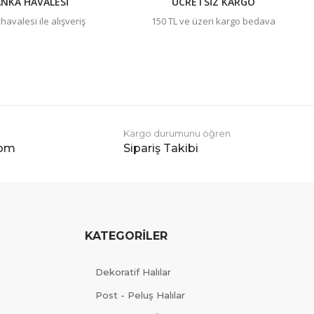
NKA HAVALESİ
ÜCRETSİZ KARGO
avalesi ile alışveriş
150 TL ve üzeri kargo bedava
Kargo durumunu öğren
com
Sipariş Takibi
KATEGORİLER
Dekoratif Halılar
Post - Peluş Halılar