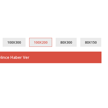
100X300
100X200
80X300
80X150
lince Haber Ver