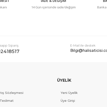
AKSİT
İADE & DEĞİŞİM
BA
imkanı
14 Gün içerisinde iade/değişim
Banka h
app Sipariş
E-Mail ile destek
Bilgi@halisaticisi.
2418517
ÜYELİK
atış Sözleşmesi
Yeni Üyelik
Teslimat
Üye Girişi