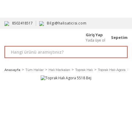
HAVALE İLE ALIMDA %10'A VARAN İNDİRİM - ÜYELERE ÖZEL
PROMOSYONLAR
8502418517
Bilgi@halisaticisi.com
Giriş Yap
Sepetim
Yada üye ol
Anasayfa
Tüm Halılar
Halı Markaları
Toprak Halı
Toprak Halı Agora