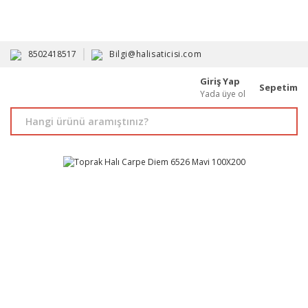
HAVALE İLE ALIMDA %10'A VARAN İNDİRİM - ÜYELERE ÖZEL
PROMOSYONLAR
8502418517
Bilgi@halisaticisi.com
Giriş Yap
Sepetim
Yada üye ol