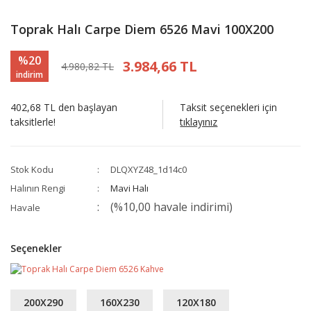
Toprak Halı Carpe Diem 6526 Mavi 100X200
%20
3.984,66 TL
4.980,82 TL
indirim
402,68 TL den başlayan
Taksit seçenekleri için
taksitlerle!
tıklayınız
Stok Kodu
DLQXYZ48_1d14c0
Halının Rengi
Mavi Halı
(%10,00 havale indirimi)
Havale
Seçenekler
200X290
160X230
120X180